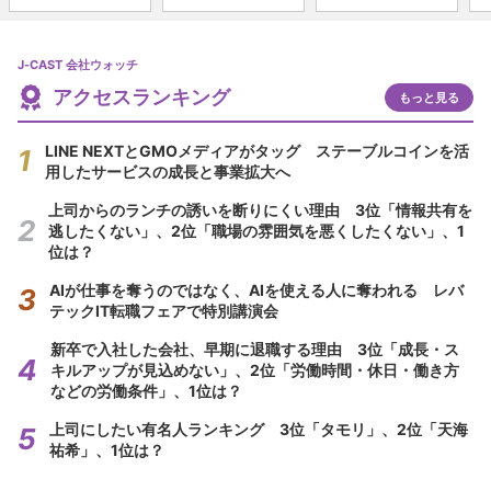
J-CAST 会社ウォッチ
アクセスランキング
もっと見る
LINE NEXTとGMOメディアがタッグ ステーブルコインを活
用したサービスの成長と事業拡大へ
上司からのランチの誘いを断りにくい理由 3位「情報共有を
逃したくない」、2位「職場の雰囲気を悪くしたくない」、1
位は？
AIが仕事を奪うのではなく、AIを使える人に奪われる レバ
テックIT転職フェアで特別講演会
新卒で入社した会社、早期に退職する理由 3位「成長・ス
キルアップが見込めない」、2位「労働時間・休日・働き方
などの労働条件」、1位は？
上司にしたい有名人ランキング 3位「タモリ」、2位「天海
祐希」、1位は？