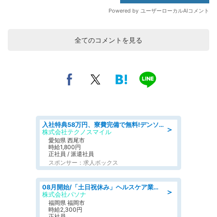
全てのコメントを見る
入社特典58万円、寮費完備で無料!デンソーで働こう!自動車工場で小型部品の検査業務 denso aichi
＞
株式会社テクノスマイル
愛知県 西尾市
時給1,800円
正社員 / 派遣社員
スポンサー：求人ボックス
08月開始/「土日祝休み」ヘルスケア業界の産業保健師/高時給/未経験OK/要資格:保健師、正看護師
＞
株式会社パソナ
福岡県 福岡市
時給2,300円
正社員