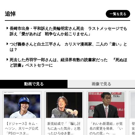
追悼
一覧を見る
長崎市出身・平和訴えた美輪明宏さん死去 ラストメッセージでも
訴え「愛があれば 戦争なんか起こりません」
つげ義春さんと白土三平さん カリスマ漫画家、二人の「違い」と
は？
死去した丹羽宇一郎さんは、経済界有数の読書家だった 『死ぬほ
ど読書』ベストセラーに
動画で見る
画像で見る
【ドジャース】キム・
新党結成で「「騙し討
「れいわ新選組」が党
登
ヘソン、大リーグ公式
ちにあった気分」と怒
名の変更を発表、「い
女
「PSロースタ...
ったひろゆき妻...
のちの党」へ ...
発