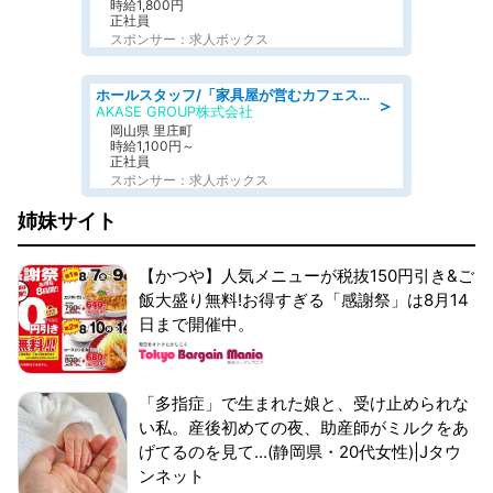
時給1,800円
正社員
スポンサー：求人ボックス
ホールスタッフ/「家具屋が営むカフェスタッフ!」週2日～OK!嬉しいまかない付き/岡山県/浅口郡里庄町
＞
AKASE GROUP株式会社
岡山県 里庄町
時給1,100円～
正社員
スポンサー：求人ボックス
姉妹サイト
【かつや】人気メニューが税抜150円引き&ご
飯大盛り無料!お得すぎる「感謝祭」は8月14
日まで開催中。
「多指症」で生まれた娘と、受け止められな
い私。産後初めての夜、助産師がミルクをあ
げてるのを見て...(静岡県・20代女性)|Jタウ
ンネット