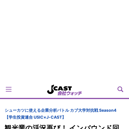
シューカツに使える企業分析バトル カブ大学対抗戦 Season4
【学生投資連合 USIC×J-CAST】
観光業の活況再び！ インバウンド回