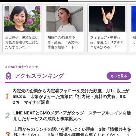
三田寛子、優雅な淡い
加藤茶の45歳年下
フィギュア・中井亜
制
黄色の着物姿で上品な
妻・綾菜、「美文字」
美、華麗にトリプルア
う
たたずまいで ...
手書き勉強ノート...
クセル決める 「...
一
J-CAST 会社ウォッチ
アクセスランキング
もっと見る
内定先の企業から内定者フォローを受けた頻度、月1回以上が
59.3％ 印象がよかった施策に「社内報・資料の共有」83.
0％ マイナビ調査
LINE NEXTとGMOメディアがタッグ ステーブルコインを活
用したサービスの成長と事業拡大へ
上司からのランチの誘いを断りにくい理由 3位「情報共有を
逃したくない」、2位「職場の雰囲気を悪くしたくない」、1