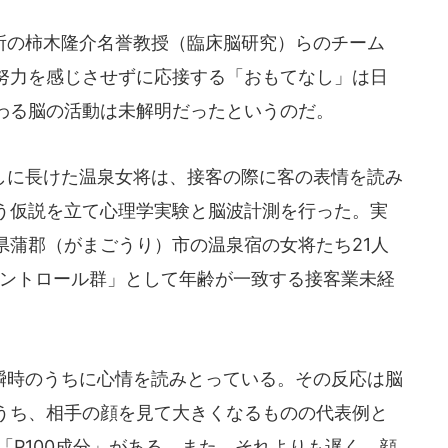
の柿木隆介名誉教授（臨床脳研究）らのチーム
努力を感じさせずに応接する「おもてなし」は日
わる脳の活動は未解明だったというのだ。
に長けた温泉女将は、接客の際に客の表情を読み
う仮説を立て心理学実験と脳波計測を行った。実
県蒲郡（がまごうり）市の温泉宿の女将たち21人
コントロール群」として年齢が一致する接客業未経
時のうちに心情を読みとっている。その反応は脳
うち、相手の顔を見て大きくなるものの代表例と
る「P100成分」がある。また、それよりも遅く、顔