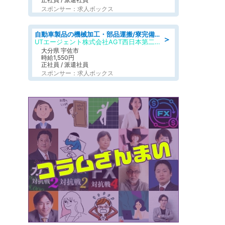
スポンサー：求人ボックス
自動車製品の機械加工・部品運搬/寮完備/日払い/工場・製造
＞
UTエージェント株式会社AGT西日本第二CU
大分県 宇佐市
時給1,550円
正社員 / 派遣社員
スポンサー：求人ボックス