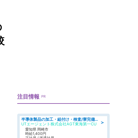
の
較
注目情報
PR
半導体製品の加工・組付け・検査/寮完備/日勤/日払い/工場・製造
＞
UTエージェント株式会社AGT東海第一CU
愛知県 岡崎市
時給1,400円
正社員 / 派遣社員