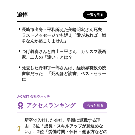
追悼
一覧を見る
長崎市出身・平和訴えた美輪明宏さん死去
ラストメッセージでも訴え「愛があれば 戦
争なんか起こりません」
つげ義春さんと白土三平さん カリスマ漫画
家、二人の「違い」とは？
死去した丹羽宇一郎さんは、経済界有数の読
書家だった 『死ぬほど読書』ベストセラー
に
J-CAST 会社ウォッチ
アクセスランキング
もっと見る
新卒で入社した会社、早期に退職する理
由 3位「成長・スキルアップが見込めな
い」、2位「労働時間・休日・働き方などの