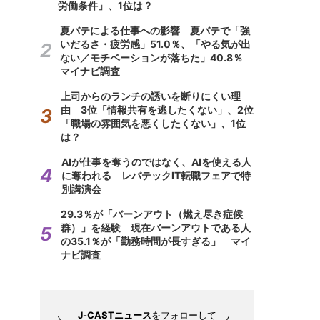
労働条件」、1位は？
夏バテによる仕事への影響 夏バテで「強
いだるさ・疲労感」51.0％、「やる気が出
ない／モチベーションが落ちた」40.8％
マイナビ調査
上司からのランチの誘いを断りにくい理
由 3位「情報共有を逃したくない」、2位
「職場の雰囲気を悪くしたくない」、1位
は？
AIが仕事を奪うのではなく、AIを使える人
に奪われる レバテックIT転職フェアで特
別講演会
29.3％が「バーンアウト（燃え尽き症候
群）」を経験 現在バーンアウトである人
の35.1％が「勤務時間が長すぎる」 マイ
ナビ調査
J-CASTニュース
をフォローして