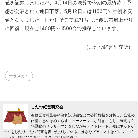
値を記録しましたが、4月14日の決算で今期の最終赤字予
想が公表されて連日下落。5月12日には1156円の年初来安
値となりました。しかしそこで底打ちした後は右肩上がり
に回復、現在は1400円～1500台で推移しています。
（こたつ経営研究所）
テラスカイ
こたつ経営研究会
有価証券報告書や決算説明書などの公開情報を分析し、会社の
内情に思いをめぐらすニューノーマルな引きこもり。昼間は在
宅勤務のサラリーマンをしながらデイトレード、夜はネットゲ
ームをしたりこたつ記事を書いたりしている。好きなピアニストはグレン・グ
ールド。嫌いな言葉は「スクープは足で稼げ」。