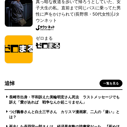
真っ暗な夜道を歩いて帰ろうとしていた、女
子大生の私。直前まで同じバスに乗ってた男
性に声をかけられて(長野県・50代女性)|Jタ
ウンネット
ゼロまる
追悼
一覧を見る
長崎市出身・平和訴えた美輪明宏さん死去 ラストメッセージでも
訴え「愛があれば 戦争なんか起こりません」
つげ義春さんと白土三平さん カリスマ漫画家、二人の「違い」と
は？
死去した丹羽宇一郎さんは、経済界有数の読書家だった 『死ぬほ