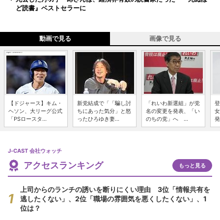
ど読書』ベストセラーに
動画で見る
画像で見る
【ドジャース】キム・
新党結成で「「騙し討
「れいわ新選組」が党
登
ヘソン、大リーグ公式
ちにあった気分」と怒
名の変更を発表、「い
女
「PSロースタ...
ったひろゆき妻...
のちの党」へ ...
発
J-CAST 会社ウォッチ
アクセスランキング
もっと見る
上司からのランチの誘いを断りにくい理由 3位「情報共有を
逃したくない」、2位「職場の雰囲気を悪くしたくない」、1
位は？