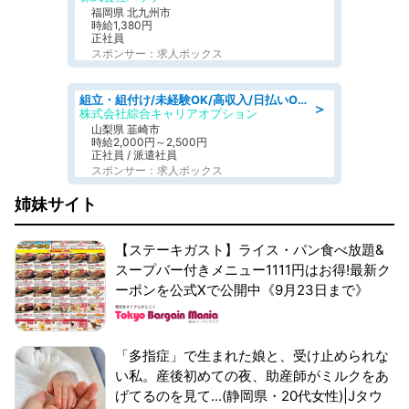
福岡県 北九州市
時給1,380円
正社員
スポンサー：求人ボックス
組立・組付け/未経験OK/高収入/日払いOK/寮費無料/日勤
＞
株式会社綜合キャリアオプション
山梨県 韮崎市
時給2,000円～2,500円
正社員 / 派遣社員
スポンサー：求人ボックス
姉妹サイト
【ステーキガスト】ライス・パン食べ放題&
スープバー付きメニュー1111円はお得!最新ク
ーポンを公式Xで公開中《9月23日まで》
「多指症」で生まれた娘と、受け止められな
い私。産後初めての夜、助産師がミルクをあ
げてるのを見て...(静岡県・20代女性)|Jタウ