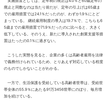
実施措置としては、定年制の廃止は4.0％と60歳定年の
廃止と同数なのは当たり前だが、定年の引上げは65歳ま
での雇用措置では24.1％だったのが、わずか1.9％にとど
まっている。 継続雇用制度の導入は19.7％で、こちらも6
5歳までの雇用措置で71.9％だったのに比べると、大きく
低下している。そのうえ、新たに導入された創業支援等措
置はたったの0.1％に過ぎない。
こうした実態を見ると、企業の多くは高齢者雇用を法律
で義務付けられているため、とりあえず対応している程度
のものでしかないことがわかる。
一方で、生活保護を受給している高齢者世帯は、受給世
帯全体の55.9％にあたる91万3456世帯にのぼり、毎月増
加を続けている。