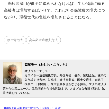
高齢者雇用が健全に進められなければ、生活保護に頼る
高齢者は増加するばかりで、これは社会保障費の増大につ
ながり、現役世代の負担を増加させることになる。
厚生労働省
高年齢者雇用安定法
鷲尾香一（わしお・こういち）
経済ジャーナリスト
元ロイター通信編集委員。外国為替、債券、短期金融、株式の
各市場を担当後、財務省、経済産業省、国土交通省、金融庁、
検察庁、日本銀行、東京証券取引所などを担当。マクロ経済政
策から企業ニュース、政治問題から社会問題まで、さまざまな分野で取材。執
筆活動を行っている。