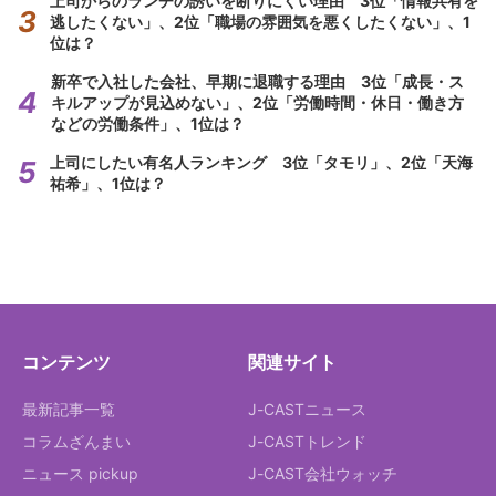
上司からのランチの誘いを断りにくい理由 3位「情報共有を
逃したくない」、2位「職場の雰囲気を悪くしたくない」、1
位は？
新卒で入社した会社、早期に退職する理由 3位「成長・ス
キルアップが見込めない」、2位「労働時間・休日・働き方
などの労働条件」、1位は？
上司にしたい有名人ランキング 3位「タモリ」、2位「天海
祐希」、1位は？
コンテンツ
関連サイト
最新記事一覧
J-CASTニュース
コラムざんまい
J-CASTトレンド
ニュース pickup
J-CAST会社ウォッチ