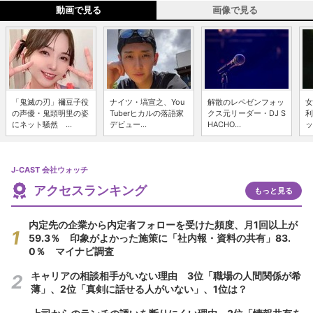
動画で見る
画像で見る
「鬼滅の刃」禰豆子役
ナイツ・塙宣之、You
解散のレペゼンフォッ
女
の声優・鬼頭明里の姿
Tuberヒカルの落語家
クス元リーダー・DJ S
利
にネット騒然 ...
デビュー...
HACHO...
ッ
J-CAST 会社ウォッチ
アクセスランキング
もっと見る
内定先の企業から内定者フォローを受けた頻度、月1回以上が
59.3％ 印象がよかった施策に「社内報・資料の共有」83.
0％ マイナビ調査
キャリアの相談相手がいない理由 3位「職場の人間関係が希
薄」、2位「真剣に話せる人がいない」、1位は？