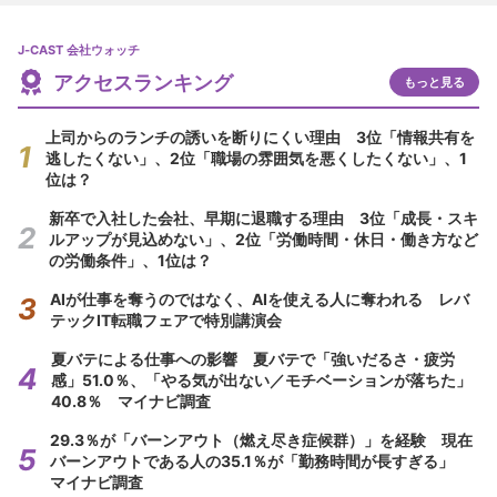
J-CAST 会社ウォッチ
アクセスランキング
もっと見る
上司からのランチの誘いを断りにくい理由 3位「情報共有を
逃したくない」、2位「職場の雰囲気を悪くしたくない」、1
位は？
新卒で入社した会社、早期に退職する理由 3位「成長・スキ
ルアップが見込めない」、2位「労働時間・休日・働き方など
の労働条件」、1位は？
AIが仕事を奪うのではなく、AIを使える人に奪われる レバ
テックIT転職フェアで特別講演会
夏バテによる仕事への影響 夏バテで「強いだるさ・疲労
感」51.0％、「やる気が出ない／モチベーションが落ちた」
40.8％ マイナビ調査
29.3％が「バーンアウト（燃え尽き症候群）」を経験 現在
バーンアウトである人の35.1％が「勤務時間が長すぎる」
マイナビ調査