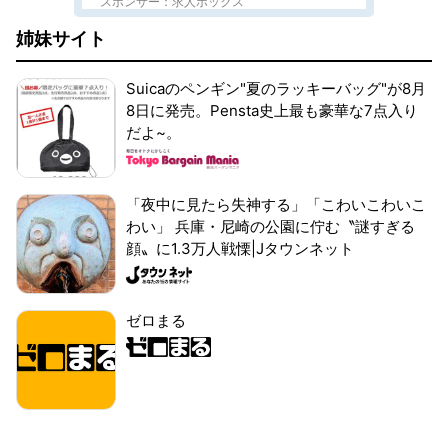
スポンサー：求人ボックス
姉妹サイト
Suicaのペンギン"夏のラッキーバッグ"が8月
8日に発売。Pensta史上最も豪華な7点入り
だよ~。
「夜中に見たら失神する」「こわいこわいこ
わい」 兵庫・尼崎の公園に佇む〝謎すぎる
顔〟に1.3万人戦慄|Jタウンネット
ゼロまる