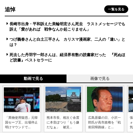
追悼
一覧を見る
長崎市出身・平和訴えた美輪明宏さん死去 ラストメッセージでも
訴え「愛があれば 戦争なんか起こりません」
つげ義春さんと白土三平さん カリスマ漫画家、二人の「違い」と
は？
死去した丹羽宇一郎さんは、経済界有数の読書家だった 『死ぬほ
ど読書』ベストセラーに
動画で見る
画像で見る
「異物使用疑惑」元韓
熊本市長、相次ぐ余震
広島原爆の日、小沢一
張
国セーブ王、出場停止
に本音ぽつり「もう嫌
郎氏が高市政権を「戦
ォ
明けマウンドで...
だなぁ」 被災...
前回帰路線」と...
気