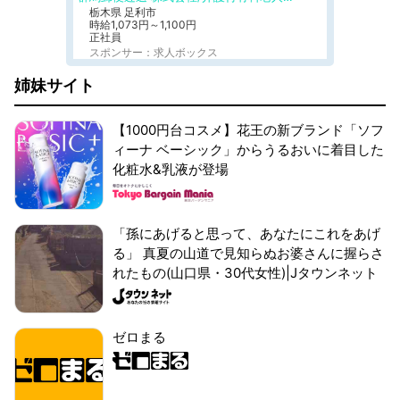
栃木県 足利市
時給1,073円～1,100円
正社員
スポンサー：求人ボックス
姉妹サイト
【1000円台コスメ】花王の新ブランド「ソフ
ィーナ ベーシック」からうるおいに着目した
化粧水&乳液が登場
「孫にあげると思って、あなたにこれをあげ
る」 真夏の山道で見知らぬお婆さんに握らさ
れたもの(山口県・30代女性)|Jタウンネット
ゼロまる