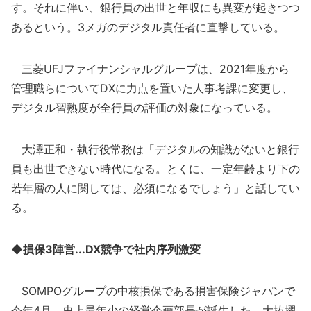
す。それに伴い、銀行員の出世と年収にも異変が起きつつ
あるという。3メガのデジタル責任者に直撃している。
三菱UFJファイナンシャルグループは、2021年度から
管理職らについてDXに力点を置いた人事考課に変更し、
デジタル習熟度が全行員の評価の対象になっている。
大澤正和・執行役常務は「デジタルの知識がないと銀行
員も出世できない時代になる。とくに、一定年齢より下の
若年層の人に関しては、必須になるでしょう」と話してい
る。
◆損保3陣営...DX競争で社内序列激変
SOMPOグループの中核損保である損害保険ジャパンで
今年4月、史上最年少の経営企画部長が誕生した。大抜擢