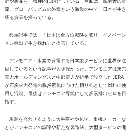
野や製品を、積極的に紹介している。今回は、脱炭素の潮
流、グローバリズムの終焉という激動の中で、日本が生き
残る方策を探っている。
巻頭記事では、「日本は全方位戦略を取り、イノベーシ
ョン輸出で生き残れ」と提言している。
アンモニア・水素で発電する日本製タービンに世界が注
目しているという記事が興味深かった。アンモニアは東京
電力ホールディングスと中部電力が折半で設立したJERA
が石炭火力発電の脱炭素化に向けた切り札として燃料に使
用し混焼、最後はアンモニア専焼にして炭素排出ゼロを目
指す。
歩調を合わせるように大手商社や化学、重機メーカーな
どがアンモニアの調達や新たな製造法、大型タービンの開