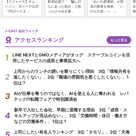
【ドジャース】キム・
新党結成で「「騙し討
「れいわ新選組」が党
登
ヘソン、大リーグ公式
ちにあった気分」と怒
名の変更を発表、「い
女
「PSロースタ...
ったひろゆき妻...
のちの党」へ ...
発
J-CAST 会社ウォッチ
アクセスランキング
もっと見る
LINE NEXTとGMOメディアがタッグ ステーブルコインを活
用したサービスの成長と事業拡大へ
上司からのランチの誘いを断りにくい理由 3位「情報共有を
逃したくない」、2位「職場の雰囲気を悪くしたくない」、1
位は？
AIが仕事を奪うのではなく、AIを使える人に奪われる レバ
テックIT転職フェアで特別講演会
新卒で入社した会社、早期に退職する理由 3位「成長・ス
キルアップが見込めない」、2位「労働時間・休日・働き方
などの労働条件」、1位は？
上司にしたい有名人ランキング 3位「タモリ」、2位「天海