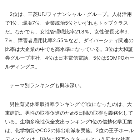
2位は、三菱UFJフィナンシャル・グループ。人材活用
で1位、環境7位、企業統治5位といずれもトップクラス
だ。なかでも、女性管理職比率21.8％、女性部長比率9.
7％、障害者雇用比率2.55％など、ダイバーシティ関連の
比率は大企業の中でも高水準になっている。3位は大和証
券グループ本社、4位は日本電信電話、5位はSOMPOホー
ルディングス。
テーマ別ランキングも興味深い。
男性育児休業取得率ランキングで1位になったのは、大
東建託。男性の取得促進のため5日間の取得を義務化して
いる。生物多様性保全支出ランキング1位の信越化学工業
は、化学物質やCO2の排出削減を実施。2位の王子ホール
ディングスは、国内に19万ヘクタールという広大な社有