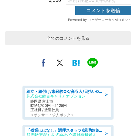
全てのコメントを見る
組立・組付け/未経験OK/高収入/日払いOK/交替制/20・30・40代活躍中
＞
株式会社綜合キャリアオプション
静岡県 富士市
時給1,700円～2,125円
正社員 / 派遣社員
スポンサー：求人ボックス
「残業ほぼなし」調理スタッフ/調理師免許必須/正職員/日勤のみ/介護付き有料老人ホーム/社会保障完備
＞
群馬郵便逓送 株式会社/介護付有料老人ホーム ふる里