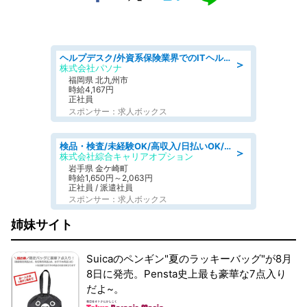
ヘルプデスク/外資系保険業界でのITヘルプデスク業務/駅近/即日勤務可/ヘルプデスク
＞
株式会社パソナ
福岡県 北九州市
時給4,167円
正社員
スポンサー：求人ボックス
検品・検査/未経験OK/高収入/日払いOK/交替制/20・30・40代活躍中
＞
株式会社綜合キャリアオプション
岩手県 金ケ崎町
時給1,650円～2,063円
正社員 / 派遣社員
スポンサー：求人ボックス
姉妹サイト
Suicaのペンギン"夏のラッキーバッグ"が8月
8日に発売。Pensta史上最も豪華な7点入り
だよ~。