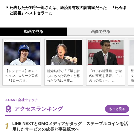
死去した丹羽宇一郎さんは、経済界有数の読書家だった 『死ぬほ
ど読書』ベストセラーに
動画で見る
画像で見る
【ドジャース】キム・
新党結成で「「騙し討
「れいわ新選組」が党
登
ヘソン、大リーグ公式
ちにあった気分」と怒
名の変更を発表、「い
女
「PSロースタ...
ったひろゆき妻...
のちの党」へ ...
発
J-CAST 会社ウォッチ
アクセスランキング
もっと見る
LINE NEXTとGMOメディアがタッグ ステーブルコインを活
用したサービスの成長と事業拡大へ