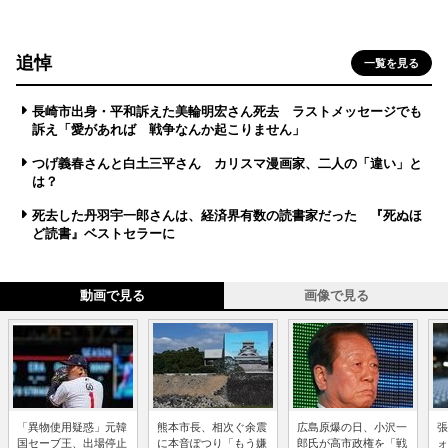
追悼
一覧を見る
長崎市出身・平和訴えた美輪明宏さん死去 ラストメッセージでも
訴え「愛があれば 戦争なんか起こりません」
つげ義春さんと白土三平さん カリスマ漫画家、二人の「違い」と
は？
死去した丹羽宇一郎さんは、経済界有数の読書家だった 『死ぬほ
ど読書』ベストセラーに
動画で見る
画像で見る
「異物使用疑惑」元韓
熊本市長、相次ぐ余震
広島原爆の日、小沢一
張
国セーブ王、出場停止
に本音ぽつり「もう嫌
郎氏が高市政権を「戦
ォ