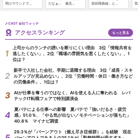
明けマウンドで...
だなぁ」 被災...
前回帰路線」と...
気
J-CAST 会社ウォッチ
アクセスランキング
もっと見る
上司からのランチの誘いを断りにくい理由 3位「情報共有を
逃したくない」、2位「職場の雰囲気を悪くしたくない」、1
位は？
新卒で入社した会社、早期に退職する理由 3位「成長・スキ
ルアップが見込めない」、2位「労働時間・休日・働き方など
の労働条件」、1位は？
AIが仕事を奪うのではなく、AIを使える人に奪われる レバ
テックIT転職フェアで特別講演会
夏バテによる仕事への影響 夏バテで「強いだるさ・疲労
感」51.0％、「やる気が出ない／モチベーションが落ちた」
40.8％ マイナビ調査
29.3％が「バーンアウト（燃え尽き症候群）」を経験 現在
バーンアウトである人の35.1％が「勤務時間が長すぎる」