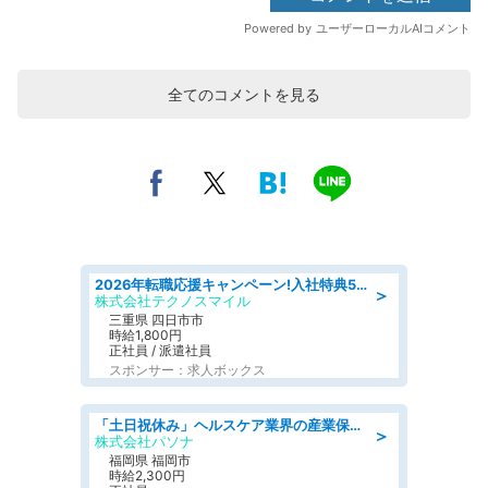
全てのコメントを見る
2026年転職応援キャンペーン!入社特典58万円/デンソーで働こう!自動車工場で小型部品の検査業務 denso aichi
＞
株式会社テクノスマイル
三重県 四日市市
時給1,800円
正社員 / 派遣社員
スポンサー：求人ボックス
「土日祝休み」ヘルスケア業界の産業保健師/高時給/未経験OK/要資格:保健師、正看護師
＞
株式会社パソナ
福岡県 福岡市
時給2,300円