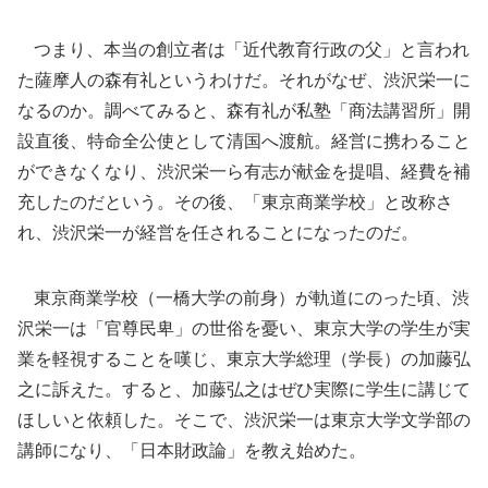
つまり、本当の創立者は「近代教育行政の父」と言われ
た薩摩人の森有礼というわけだ。それがなぜ、渋沢栄一に
なるのか。調べてみると、森有礼が私塾「商法講習所」開
設直後、特命全公使として清国へ渡航。経営に携わること
ができなくなり、渋沢栄一ら有志が献金を提唱、経費を補
充したのだという。その後、「東京商業学校」と改称さ
れ、渋沢栄一が経営を任されることになったのだ。
東京商業学校（一橋大学の前身）が軌道にのった頃、渋
沢栄一は「官尊民卑」の世俗を憂い、東京大学の学生が実
業を軽視することを嘆じ、東京大学総理（学長）の加藤弘
之に訴えた。すると、加藤弘之はぜひ実際に学生に講じて
ほしいと依頼した。そこで、渋沢栄一は東京大学文学部の
講師になり、「日本財政論」を教え始めた。