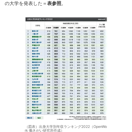
の大学を発表した＝
表参照
。
（図表）出身大学別年収ランキング2022（OpenWo
rk 働きがい研究所作成）