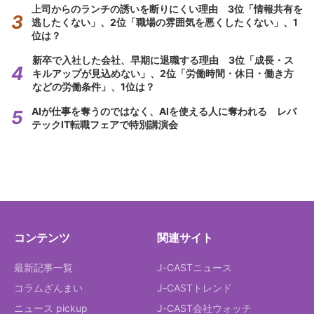
上司からのランチの誘いを断りにくい理由 3位「情報共有を
逃したくない」、2位「職場の雰囲気を悪くしたくない」、1
位は？
新卒で入社した会社、早期に退職する理由 3位「成長・ス
キルアップが見込めない」、2位「労働時間・休日・働き方
などの労働条件」、1位は？
AIが仕事を奪うのではなく、AIを使える人に奪われる レバ
テックIT転職フェアで特別講演会
コンテンツ
関連サイト
最新記事一覧
J-CASTニュース
コラムざんまい
J-CASTトレンド
ニュース pickup
J-CAST会社ウォッチ