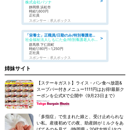
＞
株式会社パソナ
静岡県 浜松市
時給1,600円
正社員
スポンサー：求人ボックス
「栄養士」正職員/日勤のみ/特別養護老人ホーム
＞
社会福祉法人しもにた会/特別養護老人ホーム かぶらの里
群馬県 下仁田町
時給1,180円～1,250円
正社員
スポンサー：求人ボックス
姉妹サイト
【ステーキガスト】ライス・パン食べ放題&
スープバー付きメニュー1111円はお得!最新ク
ーポンを公式Xで公開中《9月23日まで》
「多指症」で生まれた娘と、受け止められな
い私。産後初めての夜、助産師がミルクをあ
げてるのを見て...(静岡県・20代女性)|Jタウ