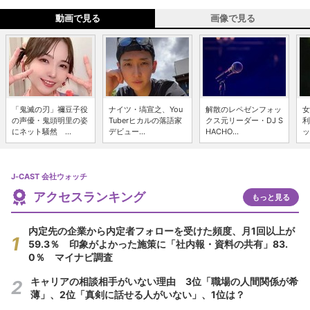
動画で見る
画像で見る
「鬼滅の刃」禰豆子役
ナイツ・塙宣之、You
解散のレペゼンフォッ
女
の声優・鬼頭明里の姿
Tuberヒカルの落語家
クス元リーダー・DJ S
利
にネット騒然 ...
デビュー...
HACHO...
ッ
J-CAST 会社ウォッチ
アクセスランキング
もっと見る
内定先の企業から内定者フォローを受けた頻度、月1回以上が
59.3％ 印象がよかった施策に「社内報・資料の共有」83.
0％ マイナビ調査
キャリアの相談相手がいない理由 3位「職場の人間関係が希
薄」、2位「真剣に話せる人がいない」、1位は？