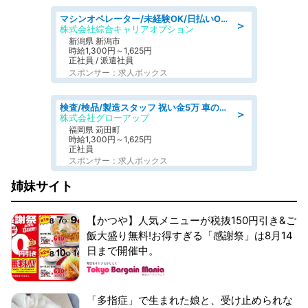
マシンオペレーター/未経験OK/日払いOK/寮費無料/交替制/20・30・40代活躍中
＞
株式会社綜合キャリアオプション
新潟県 新潟市
時給1,300円～1,625円
正社員 / 派遣社員
スポンサー：求人ボックス
検査/検品/製造スタッフ 祝い金5万 車のシートにホツレがないか目視チェック
＞
株式会社グローアップ
福岡県 苅田町
時給1,300円～1,625円
正社員
スポンサー：求人ボックス
姉妹サイト
【かつや】人気メニューが税抜150円引き&ご
飯大盛り無料!お得すぎる「感謝祭」は8月14
日まで開催中。
「多指症」で生まれた娘と、受け止められな