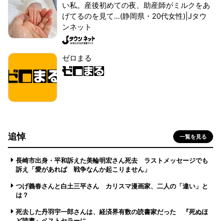
い私。産後初めての夜、助産師がミルクをあ
げてるのを見て...(静岡県・20代女性)|Jタウ
ンネット
ゼロまる
追悼
一覧を見る
長崎市出身・平和訴えた美輪明宏さん死去 ラストメッセージでも
訴え「愛があれば 戦争なんか起こりません」
つげ義春さんと白土三平さん カリスマ漫画家、二人の「違い」と
は？
死去した丹羽宇一郎さんは、経済界有数の読書家だった 『死ぬほ
ど読書』ベストセラーに