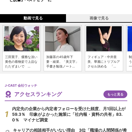
動画で見る
画像で見る
三田寛子、優雅な淡い
加藤茶の45歳年下
フィギュア・中井亜
制
黄色の着物姿で上品な
妻・綾菜、「美文字」
美、華麗にトリプルア
う
たたずまいで ...
手書き勉強ノート...
クセル決める 「...
一
J-CAST 会社ウォッチ
アクセスランキング
もっと見る
内定先の企業から内定者フォローを受けた頻度、月1回以上が
59.3％ 印象がよかった施策に「社内報・資料の共有」83.
0％ マイナビ調査
キャリアの相談相手がいない理由 3位「職場の人間関係が希