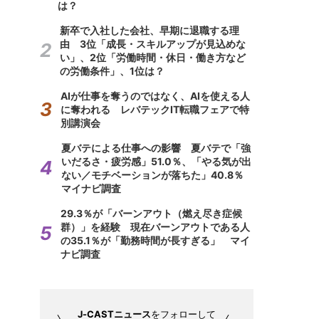
は？
新卒で入社した会社、早期に退職する理
由 3位「成長・スキルアップが見込めな
い」、2位「労働時間・休日・働き方など
の労働条件」、1位は？
AIが仕事を奪うのではなく、AIを使える人
に奪われる レバテックIT転職フェアで特
別講演会
夏バテによる仕事への影響 夏バテで「強
いだるさ・疲労感」51.0％、「やる気が出
ない／モチベーションが落ちた」40.8％
マイナビ調査
29.3％が「バーンアウト（燃え尽き症候
群）」を経験 現在バーンアウトである人
の35.1％が「勤務時間が長すぎる」 マイ
ナビ調査
J-CASTニュース
をフォローして