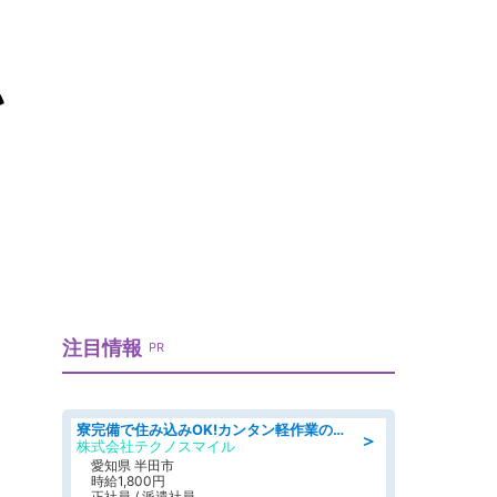
い
注目情報
PR
寮完備で住み込みOK!カンタン軽作業のお仕事 denso aichi
＞
株式会社テクノスマイル
愛知県 半田市
時給1,800円
正社員 / 派遣社員