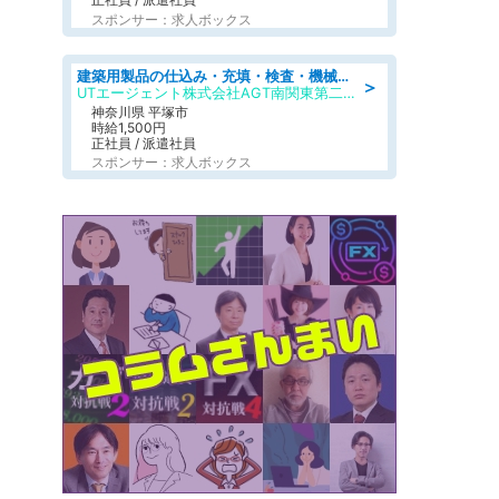
スポンサー：求人ボックス
建築用製品の仕込み・充填・検査・機械操作/寮完備/日払い/工場・製造
＞
UTエージェント株式会社AGT南関東第二CU
神奈川県 平塚市
時給1,500円
正社員 / 派遣社員
スポンサー：求人ボックス