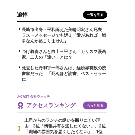
追悼
一覧を見る
長崎市出身・平和訴えた美輪明宏さん死去
ラストメッセージでも訴え「愛があれば 戦
争なんか起こりません」
つげ義春さんと白土三平さん カリスマ漫画
家、二人の「違い」とは？
死去した丹羽宇一郎さんは、経済界有数の読
書家だった 『死ぬほど読書』ベストセラー
に
J-CAST 会社ウォッチ
アクセスランキング
もっと見る
上司からのランチの誘いを断りにくい理
由 3位「情報共有を逃したくない」、2位
「職場の雰囲気を悪くしたくない」、1位