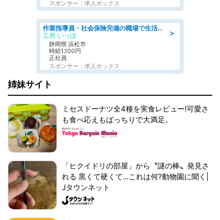
スポンサー：求人ボックス
作業指導員・社会保険完備の職場で生活支援員
＞
工房 いっぽ
静岡県 浜松市
時給1,100円
正社員
スポンサー：求人ボックス
姉妹サイト
ミセスドーナツ全4種を実食レビュー!可愛さ
も食べ応えもばっちりで大満足。
「ヒクイドリの部屋」から〝謎の棒〟発見さ
れる 黒くて硬くて...これは何?動物園に聞く|
Jタウンネット