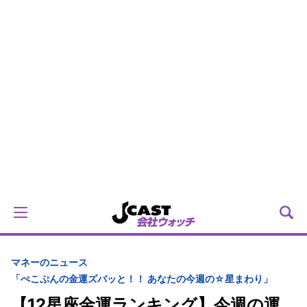
マネーのニュース
「ぺこぷんの金運ズバッと！！ あなたの今週の☆星まわり」
【12星座金運ランキング】今週の運