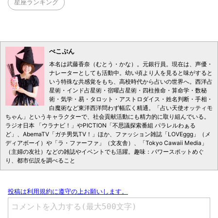
星座ランキング
ぺこぷん
本名は武藤香奈（むとう・かな）。元銀行員。現在は、声優・
ナレーターとしても活動中。幼い頃より人を見ると味がすると
いう特殊な共感覚をもち、高校時代から占いの世界へ。西洋占
星術・インド占星術・宿曜占星術・四柱推命・算命学・数秘
術・気学・易・タロット・アストロダイス・姓名判断・手相・
白魔術など東洋西洋問わず幅広く精通。「占い天使オッティモ
ちゃん」というキャラクターで、社会貢献活動にも精力的に取り組んでいる。
ラジオ日本 「ウラナビ！」やPICTION「不思議探索番組 パラレルわぁる
ど」、AbemaTV「ガチ男気TV！」ほか、ファッション雑誌「LOVEggg」（メ
ディアボーイ）や「ラ・ファーファ」（文友舎）、「Tokyo Cawaii Media」
（主婦の友社）などの雑誌やイベントでも活躍。趣味：パワースポットめぐ
り、都市伝説を調べること