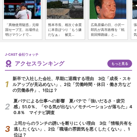
「異物使用疑惑」元韓
熊本市長、相次ぐ余震
広島原爆の日、小沢一
張
国セーブ王、出場停止
に本音ぽつり「もう嫌
郎氏が高市政権を「戦
ォ
明けマウンドで...
だなぁ」 被災...
前回帰路線」と...
気
J-CAST 会社ウォッチ
アクセスランキング
もっと見る
新卒で入社した会社、早期に退職する理由 3位「成長・スキ
ルアップが見込めない」、2位「労働時間・休日・働き方など
の労働条件」、1位は？
夏バテによる仕事への影響 夏バテで「強いだるさ・疲労
感」51.0％、「やる気が出ない／モチベーションが落ちた」4
0.8％ マイナビ調査
上司からのランチの誘いを断りにくい理由 3位「情報共有を
逃したくない」、2位「職場の雰囲気を悪くしたくない」、1
位は？