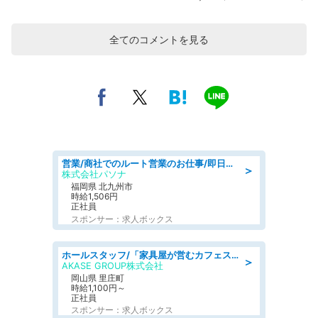
全てのコメントを見る
営業/商社でのルート営業のお仕事/即日勤務可/車通勤可/営業
＞
株式会社パソナ
福岡県 北九州市
時給1,506円
正社員
スポンサー：求人ボックス
ホールスタッフ/「家具屋が営むカフェスタッフ!」週2日～OK!嬉しいまかない付き/岡山県/浅口郡里庄町
＞
AKASE GROUP株式会社
岡山県 里庄町
時給1,100円～
正社員
スポンサー：求人ボックス