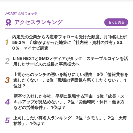
J-CAST 会社ウォッチ
アクセスランキング
もっと見る
内定先の企業から内定者フォローを受けた頻度、月1回以上が
59.3％ 印象がよかった施策に「社内報・資料の共有」83.
0％ マイナビ調査
LINE NEXTとGMOメディアがタッグ ステーブルコインを活
用したサービスの成長と事業拡大へ
上司からのランチの誘いを断りにくい理由 3位「情報共有を
逃したくない」、2位「職場の雰囲気を悪くしたくない」、1
位は？
新卒で入社した会社、早期に退職する理由 3位「成長・ス
キルアップが見込めない」、2位「労働時間・休日・働き方
などの労働条件」、1位は？
上司にしたい有名人ランキング 3位「タモリ」、2位「天海
祐希」、1位は？