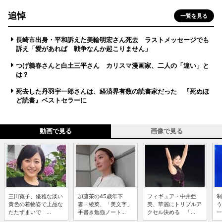
追悼
一覧を見る
長崎市出身・平和訴えた美輪明宏さん死去 ラストメッセージでも
訴え「愛があれば 戦争なんか起こりません」
つげ義春さんと白土三平さん カリスマ漫画家、二人の「違い」と
は？
死去した丹羽宇一郎さんは、経済界有数の読書家だった 『死ぬほ
ど読書』ベストセラーに
動画で見る
画像で見る
三田寛子、優雅な淡い
加藤茶の45歳年下
フィギュア・中井亜
制
黄色の着物姿で上品な
妻・綾菜、「美文字」
美、華麗にトリプルア
う
たたずまいで ...
手書き勉強ノート...
クセル決める 「...
一