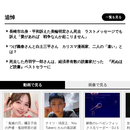
追悼
一覧を見る
長崎市出身・平和訴えた美輪明宏さん死去 ラストメッセージでも
訴え「愛があれば 戦争なんか起こりません」
つげ義春さんと白土三平さん カリスマ漫画家、二人の「違い」と
は？
死去した丹羽宇一郎さんは、経済界有数の読書家だった 『死ぬほ
ど読書』ベストセラーに
動画で見る
画像で見る
「鬼滅の刃」禰豆子役
ナイツ・塙宣之、You
解散のレペゼンフォッ
女
の声優・鬼頭明里の姿
Tuberヒカルの落語家
クス元リーダー・DJ S
利