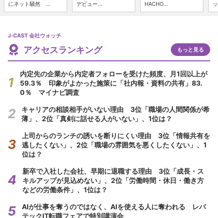
にネット騒然 ...
デビュー...
HACHO...
ッ
J-CAST 会社ウォッチ
アクセスランキング
もっと見る
内定先の企業から内定者フォローを受けた頻度、月1回以上が
59.3％ 印象がよかった施策に「社内報・資料の共有」83.
0％ マイナビ調査
キャリアの相談相手がいない理由 3位「職場の人間関係が希
薄」、2位「真剣に話せる人がいない」、1位は？
上司からのランチの誘いを断りにくい理由 3位「情報共有を
逃したくない」、2位「職場の雰囲気を悪くしたくない」、1
位は？
新卒で入社した会社、早期に退職する理由 3位「成長・ス
キルアップが見込めない」、2位「労働時間・休日・働き方
などの労働条件」、1位は？
AIが仕事を奪うのではなく、AIを使える人に奪われる レバ
テックIT転職フェアで特別講演会