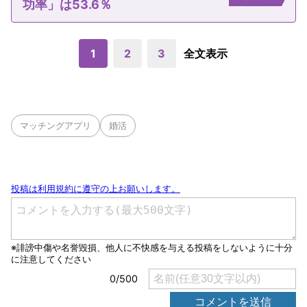
功率」は53.6％
1
2
3
全文表示
マッチングアプリ
婚活