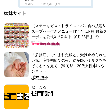
スポンサー：求人ボックス
姉妹サイト
【ステーキガスト】ライス・パン食べ放題&
スープバー付きメニュー1111円はお得!最新ク
ーポンを公式Xで公開中《9月23日まで》
「多指症」で生まれた娘と、受け止められな
い私。産後初めての夜、助産師がミルクをあ
げてるのを見て...(静岡県・20代女性)|Jタウ
ンネット
ゼロまる