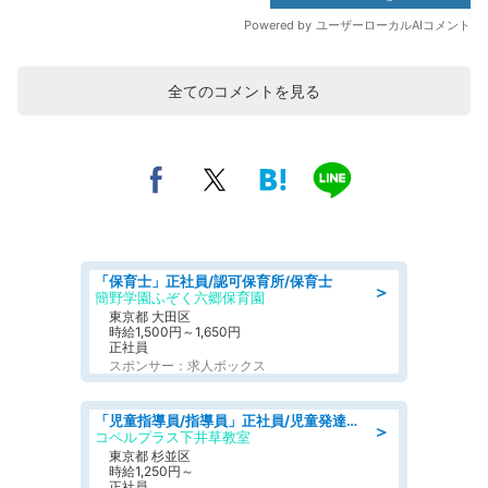
全てのコメントを見る
「保育士」正社員/認可保育所/保育士
＞
簡野学園ふぞく六郷保育園
東京都 大田区
時給1,500円～1,650円
正社員
スポンサー：求人ボックス
「児童指導員/指導員」正社員/児童発達支援
＞
コペルプラス下井草教室
東京都 杉並区
時給1,250円～
正社員