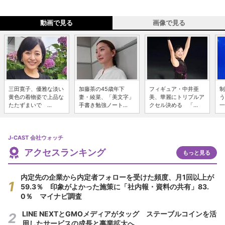
動画で見る
画像で見る
三田寛子、優雅な淡い
加藤茶の45歳年下
フィギュア・中井亜
制
黄色の着物姿で上品な
妻・綾菜、「美文字」
美、華麗にトリプルア
う
たたずまいで ...
手書き勉強ノート...
クセル決める 「...
一
J-CAST 会社ウォッチ
アクセスランキング
もっと見る
内定先の企業から内定者フォローを受けた頻度、月1回以上が
59.3％ 印象がよかった施策に「社内報・資料の共有」83.
0％ マイナビ調査
LINE NEXTとGMOメディアがタッグ ステーブルコインを活
用したサービスの成長と事業拡大へ