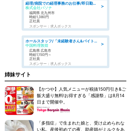
経理/病院での経理事務のお仕事/即日勤務可/車通勤可/経理/一般事務
＞
株式会社パソナ
福岡県 北九州市
時給1,380円
正社員
スポンサー：求人ボックス
ホールスタッフ/「未経験者さん&バイトデビューも大歓迎」残業ほぼなし×1日3時間〜勤務OK!フォロー体制も充実/広島県/広島市南区
＞
中国料理敦煌
広島県 広島市
時給1,150円～
正社員
スポンサー：求人ボックス
姉妹サイト
【かつや】人気メニューが税抜150円引き&ご
飯大盛り無料!お得すぎる「感謝祭」は8月14
日まで開催中。
「多指症」で生まれた娘と、受け止められな
い私。産後初めての夜、助産師がミルクをあ