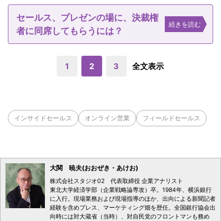
セールス、プレゼンの場に、決裁権
続きを読む
者に同席してもらうには？
1
2
3
全文表示
インサイドセールス
オンライン営業
フィールドセールス
大関 暁夫(おおぜき・あけお)
株式会社スタジオ02 代表取締役 企業アナリスト
東北大学経済学部（企業戦略論専攻）卒。1984年、横浜銀行
に入行。現場業務および現場指導のほか、出向による新聞記者
経験を含めプレス、マーケティング畑を歴任。全国銀行協会出
向時には対大蔵省（当時）、対自民党のフロントマンも務め