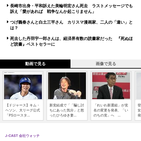
長崎市出身・平和訴えた美輪明宏さん死去 ラストメッセージでも
訴え「愛があれば 戦争なんか起こりません」
つげ義春さんと白土三平さん カリスマ漫画家、二人の「違い」と
は？
死去した丹羽宇一郎さんは、経済界有数の読書家だった 『死ぬほ
ど読書』ベストセラーに
動画で見る
画像で見る
【ドジャース】キム・
新党結成で「「騙し討
「れいわ新選組」が党
登
ヘソン、大リーグ公式
ちにあった気分」と怒
名の変更を発表、「い
女
「PSロースタ...
ったひろゆき妻...
のちの党」へ ...
発
J-CAST 会社ウォッチ