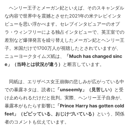
ヘンリー王子とメーガン妃といえば、そのスキャンダル
な内容で世界中を震撼とさせた2021年の米テレビインタ
ビューを思い浮かべます。セレブインタビュアーのオプ
ラ・ウィンフリーによる独占インタビューで、英王室での
差別など爆弾発言を繰り替えしたメーガン妃とヘンリー王
子。米国だけで1700万人が視聴したとされていますが、
ニューヨークタイムズ紙は、
「Much has changed sinc
e」（当時とは状況が違う）
と断言しています。
同紙は、エリザベス女王崩御の悲しみが広がっている中
での暴露ネタは、読者に
「unseemly」（見苦しい）
と受
け止められるだけだと批判。実際、ヘンリー王子自身が、
暴露本がもたらす影響に
「Prince Harry has gotten cold
feet」（ビビッている、おじけづいている）
という、関係
者のコメントも伝えています。