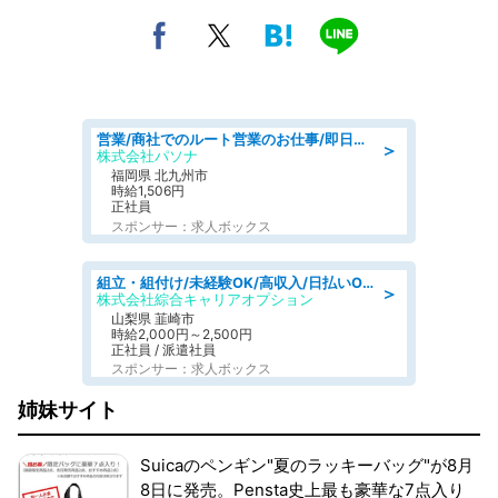
営業/商社でのルート営業のお仕事/即日勤務可/車通勤可/営業
＞
株式会社パソナ
福岡県 北九州市
時給1,506円
正社員
スポンサー：求人ボックス
組立・組付け/未経験OK/高収入/日払いOK/寮費無料/日勤
＞
株式会社綜合キャリアオプション
山梨県 韮崎市
時給2,000円～2,500円
正社員 / 派遣社員
スポンサー：求人ボックス
姉妹サイト
Suicaのペンギン"夏のラッキーバッグ"が8月
8日に発売。Pensta史上最も豪華な7点入り