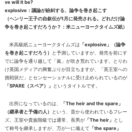
ve will it be?
explosive：議論が紛糾する、論争を巻き起こす
（ヘンリー王子の自叙伝が1月に発売される。どれだけ論
争を巻き起こすだろうか？：米ニューヨークタイムズ紙）
米高級紙ニューヨークタイムズは
「explosive」（論争
を巻き起こすだろう）
と予測していますが、発売を前にす
でに論争を通り越して「嵐」が吹き荒れています。とりわ
け英国メディアの興奮ぶりが目立ちますが、「英王室への
挑戦状だ」とセンセーショナルに受け止められているのが
「SPARE（スペア）」
というタイトルです。
出所になっているのは、
「The heir and the spare」
（継承者と予備の人）
という、昔から使われているフレー
ズ。王室や貴族階級では通常、長男が
「The heir」
とし
て称号を継承しますが、万が一に備えて
「the spare」