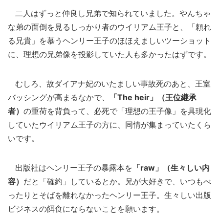
二人はずっと仲良し兄弟で知られていました。やんちゃ
な弟の面倒を見るしっかり者のウイリアム王子と、「頼れ
る兄貴」を慕うヘンリー王子のほほえましいツーショット
に、理想の兄弟像を投影していた人も多かったはずです。
むしろ、故ダイアナ妃のいたましい事故死のあと、王室
バッシングが高まるなかで、
「The heir」（王位継承
者）
の重荷を背負って、必死で「理想の王子像」を具現化
していたウイリアム王子の方に、同情が集まっていたくら
いです。
出版社はヘンリー王子の暴露本を
「raw」（生々しい内
容）
だと「確約」しているとか。兄が大好きで、いつもべ
ったりとそばを離れなかったヘンリー王子。生々しい出版
ビジネスの餌食にならないことを願います。