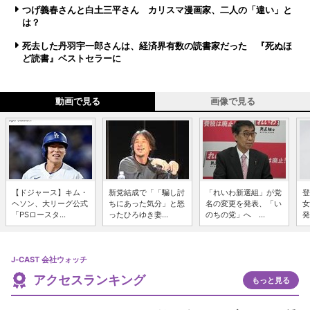
つげ義春さんと白土三平さん カリスマ漫画家、二人の「違い」と
は？
死去した丹羽宇一郎さんは、経済界有数の読書家だった 『死ぬほ
ど読書』ベストセラーに
動画で見る
画像で見る
【ドジャース】キム・
新党結成で「「騙し討
「れいわ新選組」が党
登
ヘソン、大リーグ公式
ちにあった気分」と怒
名の変更を発表、「い
女
「PSロースタ...
ったひろゆき妻...
のちの党」へ ...
発
J-CAST 会社ウォッチ
アクセスランキング
もっと見る