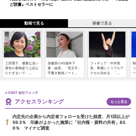
ど読書』ベストセラーに
動画で見る
画像で見る
三田寛子、優雅な淡い
加藤茶の45歳年下
フィギュア・中井亜
制
黄色の着物姿で上品な
妻・綾菜、「美文字」
美、華麗にトリプルア
う
たたずまいで ...
手書き勉強ノート...
クセル決める 「...
一
J-CAST 会社ウォッチ
アクセスランキング
もっと見る
内定先の企業から内定者フォローを受けた頻度、月1回以上が
59.3％ 印象がよかった施策に「社内報・資料の共有」83.
0％ マイナビ調査