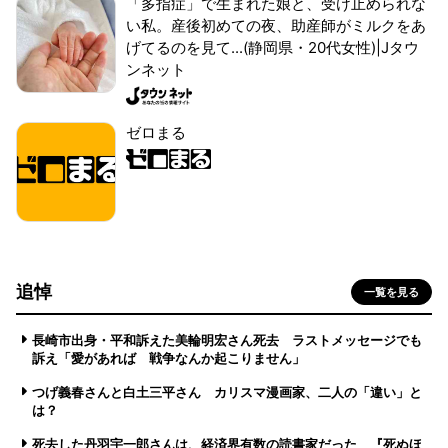
「多指症」で生まれた娘と、受け止められな
い私。産後初めての夜、助産師がミルクをあ
げてるのを見て...(静岡県・20代女性)|Jタウ
ンネット
ゼロまる
追悼
一覧を見る
長崎市出身・平和訴えた美輪明宏さん死去 ラストメッセージでも
訴え「愛があれば 戦争なんか起こりません」
つげ義春さんと白土三平さん カリスマ漫画家、二人の「違い」と
は？
死去した丹羽宇一郎さんは、経済界有数の読書家だった 『死ぬほ