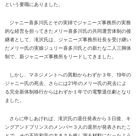
という要職にありました。
ジャニー喜多川氏とその実姉でジャニーズ事務所の実務
的な経営を担ってきたメリー喜多川氏の共同運営体制の後
継者として、滝沢氏は、ジャニーズ事務所社長を受け継い
だメリー氏の実娘ジュリー喜多川氏との新たな二人三脚体
制で、新ジャニーズ事務所をリードしてきました。
しかし、マネジメントへの異動からわずか３年、19年の
ジャニー氏の死去、さらには21年のメリー氏の死去によ
る完全新体制移行からはわずか１年での電撃退任劇となり
ました。
さらに申しあげれば、滝沢氏の退任発表から３日後、キ
ングアンドプリンスのメンバー３人の退所が発表されたこ
とで、その不協和音の大きさを推し測る材料になったよう