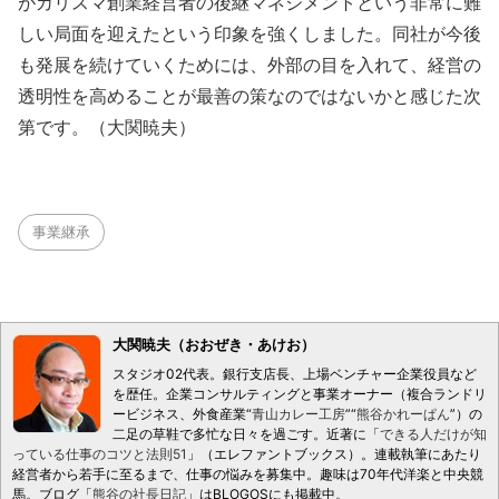
がカリスマ創業経営者の後継マネジメントという非常に難
しい局面を迎えたという印象を強くしました。同社が今後
も発展を続けていくためには、外部の目を入れて、経営の
透明性を高めることが最善の策なのではないかと感じた次
第です。（大関暁夫）
事業継承
大関暁夫（おおぜき・あけお）
スタジオ02代表。銀行支店長、上場ベンチャー企業役員など
を歴任。企業コンサルティングと事業オーナー（複合ランドリ
ービジネス、外食産業“
青山カレー工房
”“
熊谷かれーぱん
”）の
二足の草鞋で多忙な日々を過ごす。近著に「
できる人だけが知
っている仕事のコツと法則51
」（エレファントブックス）。連載執筆にあたり
経営者から若手に至るまで、仕事の悩みを募集中。趣味は70年代洋楽と中央競
馬。ブログ「
熊谷の社長日記
」はBLOGOSにも掲載中。