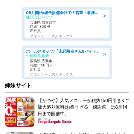
09月開始/総合設備会社での営業・事務のお仕事/車通勤可/賞与あり/営業/営業事務
＞
株式会社パソナ
兵庫県 加古川市
時給1,800円
正社員
スポンサー：求人ボックス
ホールスタッフ/「未経験者さん&バイトデビューも大歓迎」残業ほぼなし×1日3時間〜勤務OK!フォロー体制も充実/広島県/広島市南区
＞
中国料理敦煌
広島県 広島市
時給1,150円～
正社員
スポンサー：求人ボックス
姉妹サイト
【かつや】人気メニューが税抜150円引き&ご
飯大盛り無料!お得すぎる「感謝祭」は8月14
日まで開催中。