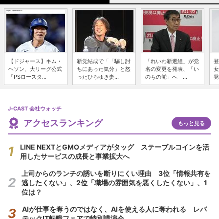
【ドジャース】キム・
新党結成で「「騙し討
「れいわ新選組」が党
登
ヘソン、大リーグ公式
ちにあった気分」と怒
名の変更を発表、「い
女
「PSロースタ...
ったひろゆき妻...
のちの党」へ ...
発
J-CAST 会社ウォッチ
アクセスランキング
もっと見る
LINE NEXTとGMOメディアがタッグ ステーブルコインを活
用したサービスの成長と事業拡大へ
上司からのランチの誘いを断りにくい理由 3位「情報共有を
逃したくない」、2位「職場の雰囲気を悪くしたくない」、1
位は？
AIが仕事を奪うのではなく、AIを使える人に奪われる レバ
テックIT転職フェアで特別講演会