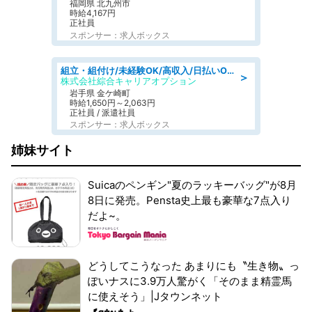
福岡県 北九州市
時給4,167円
正社員
スポンサー：求人ボックス
組立・組付け/未経験OK/高収入/日払いOK/交替制/20・30・40代活躍中
＞
株式会社綜合キャリアオプション
岩手県 金ケ崎町
時給1,650円～2,063円
正社員 / 派遣社員
スポンサー：求人ボックス
姉妹サイト
Suicaのペンギン"夏のラッキーバッグ"が8月
8日に発売。Pensta史上最も豪華な7点入り
だよ~。
どうしてこうなった あまりにも〝生き物〟っ
ぽいナスに3.9万人驚がく「そのまま精霊馬
に使えそう」|Jタウンネット