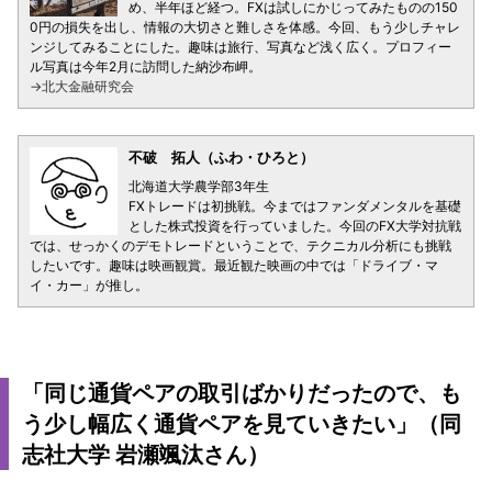
め、半年ほど経つ。FXは試しにかじってみたものの150
0円の損失を出し、情報の大切さと難しさを体感。今回、もう少しチャレ
ンジしてみることにした。趣味は旅行、写真など浅く広く。プロフィー
ル写真は今年2月に訪問した納沙布岬。
→北大金融研究会
不破 拓人（ふわ・ひろと）
北海道大学農学部3年生
FXトレードは初挑戦。今まではファンダメンタルを基礎
とした株式投資を行っていました。今回のFX大学対抗戦
では、せっかくのデモトレードということで、テクニカル分析にも挑戦
したいです。趣味は映画観賞。最近観た映画の中では「ドライブ・マ
イ・カー」が推し。
「同じ通貨ペアの取引ばかりだったので、も
う少し幅広く通貨ペアを見ていきたい」（同
志社大学 岩瀬颯汰さん）