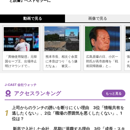
ど読書』ベストセラーに
動画で見る
画像で見る
「異物使用疑惑」元韓
熊本市長、相次ぐ余震
広島原爆の日、小沢一
張
国セーブ王、出場停止
に本音ぽつり「もう嫌
郎氏が高市政権を「戦
ォ
明けマウンドで...
だなぁ」 被災...
前回帰路線」と...
気
J-CAST 会社ウォッチ
アクセスランキング
もっと見る
上司からのランチの誘いを断りにくい理由 3位「情報共有を
逃したくない」、2位「職場の雰囲気を悪くしたくない」、1
位は？
新卒で入社した会社、早期に退職する理由 3位「成長・スキ