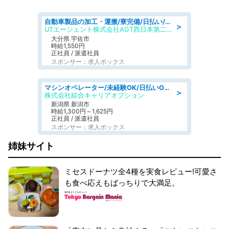
自動車製品の加工・運搬/寮完備/日払い/工場・製造
＞
UTエージェント株式会社AGT西日本第二CU
大分県 宇佐市
時給1,550円
正社員 / 派遣社員
スポンサー：求人ボックス
マシンオペレーター/未経験OK/日払いOK/寮完備/交替制/20・30・40代活躍中
＞
株式会社綜合キャリアオプション
新潟県 新潟市
時給1,300円～1,625円
正社員 / 派遣社員
スポンサー：求人ボックス
姉妹サイト
ミセスドーナツ全4種を実食レビュー!可愛さ
も食べ応えもばっちりで大満足。