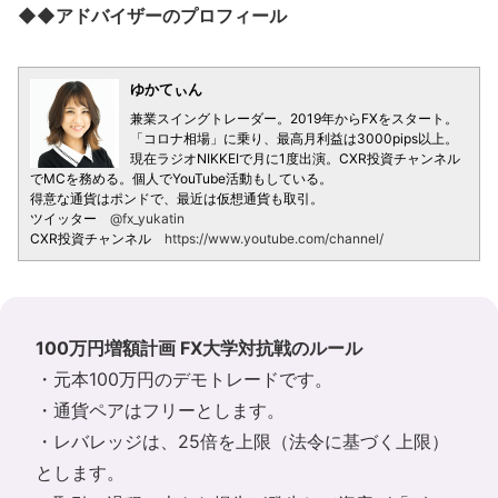
◆◆アドバイザーのプロフィール
ゆかてぃん
兼業スイングトレーダー。2019年からFXをスタート。
「コロナ相場」に乗り、最高月利益は3000pips以上。
現在ラジオNIKKEIで月に1度出演。CXR投資チャンネル
でMCを務める。個人でYouTube活動もしている。
得意な通貨はポンドで、最近は仮想通貨も取引。
ツイッター
@fx_yukatin
CXR投資チャンネル
https://www.youtube.com/channel/
100万円増額計画 FX大学対抗戦のルール
・元本100万円のデモトレードです。
・通貨ペアはフリーとします。
・レバレッジは、25倍を上限（法令に基づく上限）
とします。