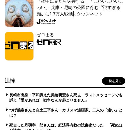
「夜中に見たら失神する」「こわいこわいこ
わい」 兵庫・尼崎の公園に佇む〝謎すぎる
顔〟に1.3万人戦慄|Jタウンネット
ゼロまる
追悼
一覧を見る
長崎市出身・平和訴えた美輪明宏さん死去 ラストメッセージでも
訴え「愛があれば 戦争なんか起こりません」
つげ義春さんと白土三平さん カリスマ漫画家、二人の「違い」と
は？
死去した丹羽宇一郎さんは、経済界有数の読書家だった 『死ぬほ