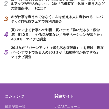
ルアップが見込めない」、2位「労働時間・休日・働き方など
の労働条件」、1位は？
AIが仕事を奪うのではなく、AIを使える人に奪われる レバ
テックIT転職フェアで特別講演会
夏バテによる仕事への影響 夏バテで「強いだるさ・疲労
感」51.0％、「やる気が出ない／モチベーションが落ちた」
40.8％ マイナビ調査
29.3％が「バーンアウト（燃え尽き症候群）」を経験 現在
バーンアウトである人の35.1％が「勤務時間が長すぎる」
マイナビ調査
コンテンツ
関連サイト
最新記事一覧
J-CASTニュース