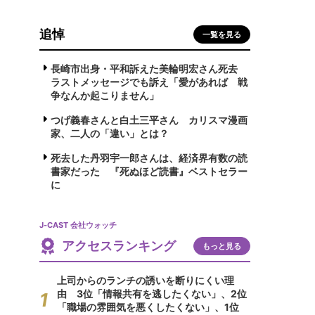
追悼
一覧を見る
長崎市出身・平和訴えた美輪明宏さん死去
ラストメッセージでも訴え「愛があれば 戦
争なんか起こりません」
つげ義春さんと白土三平さん カリスマ漫画
家、二人の「違い」とは？
死去した丹羽宇一郎さんは、経済界有数の読
書家だった 『死ぬほど読書』ベストセラー
に
J-CAST 会社ウォッチ
アクセスランキング
もっと見る
上司からのランチの誘いを断りにくい理
由 3位「情報共有を逃したくない」、2位
「職場の雰囲気を悪くしたくない」、1位