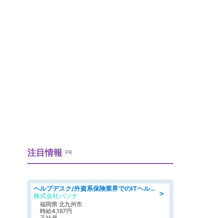
注目情報
PR
ヘルプデスク/外資系保険業界でのITヘルプデスク業務/駅近/即日勤務可/ヘルプデスク
＞
株式会社パソナ
福岡県 北九州市
時給4,167円
正社員