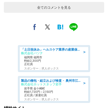
全てのコメントを見る
「土日祝休み」ヘルスケア業界の産業保健師/高時給/未経験OK/要資格:保健師、正看護師
＞
株式会社パソナ
福岡県 福岡市
時給2,300円
正社員
スポンサー：求人ボックス
製品の梱包・組立および検査・ 奥州市江刺/大手企業で長期安定 梱包・検査・組立/半年経過毎に5万円の報奨金有
＞
株式会社ホットスタッフ岩手
岩手県 金ケ崎町
時給1,720円～2,150円
正社員 / 派遣社員
スポンサー：求人ボックス