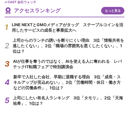
J-CAST 会社ウォッチ
アクセスランキング
もっと見る
LINE NEXTとGMOメディアがタッグ ステーブルコインを活
用したサービスの成長と事業拡大へ
上司からのランチの誘いを断りにくい理由 3位「情報共有を
逃したくない」、2位「職場の雰囲気を悪くしたくない」、1
位は？
AIが仕事を奪うのではなく、AIを使える人に奪われる レバ
テックIT転職フェアで特別講演会
新卒で入社した会社、早期に退職する理由 3位「成長・ス
キルアップが見込めない」、2位「労働時間・休日・働き方
などの労働条件」、1位は？
上司にしたい有名人ランキング 3位「タモリ」、2位「天海
祐希」、1位は？