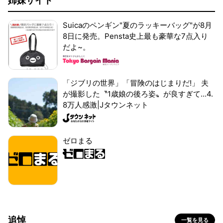
姉妹サイト
Suicaのペンギン"夏のラッキーバッグ"が8月
8日に発売。Pensta史上最も豪華な7点入り
だよ~。
「ジブリの世界」「冒険のはじまりだ!」 夫
が撮影した〝1歳娘の後ろ姿〟が良すぎて...4.
8万人感激|Jタウンネット
ゼロまる
追悼
一覧を見る