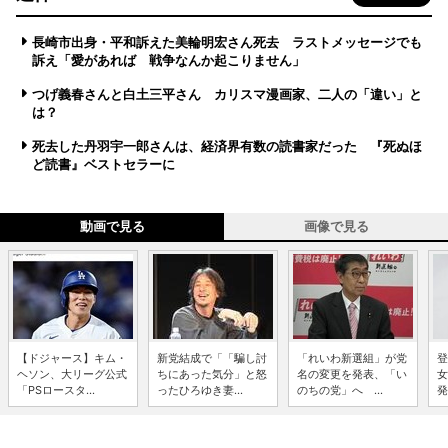
長崎市出身・平和訴えた美輪明宏さん死去 ラストメッセージでも
訴え「愛があれば 戦争なんか起こりません」
つげ義春さんと白土三平さん カリスマ漫画家、二人の「違い」と
は？
死去した丹羽宇一郎さんは、経済界有数の読書家だった 『死ぬほ
ど読書』ベストセラーに
動画で見る
画像で見る
【ドジャース】キム・
新党結成で「「騙し討
「れいわ新選組」が党
登
ヘソン、大リーグ公式
ちにあった気分」と怒
名の変更を発表、「い
女
「PSロースタ...
ったひろゆき妻...
のちの党」へ ...
発