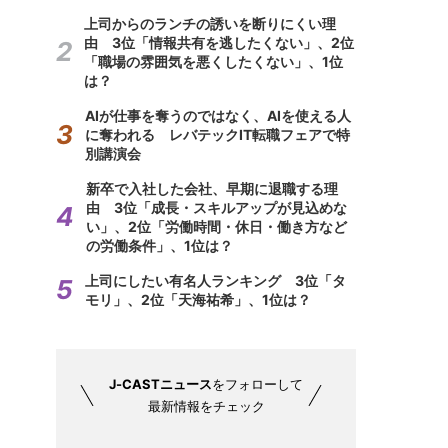
上司からのランチの誘いを断りにくい理
由 3位「情報共有を逃したくない」、2位
「職場の雰囲気を悪くしたくない」、1位
は？
AIが仕事を奪うのではなく、AIを使える人
に奪われる レバテックIT転職フェアで特
別講演会
新卒で入社した会社、早期に退職する理
由 3位「成長・スキルアップが見込めな
い」、2位「労働時間・休日・働き方など
の労働条件」、1位は？
上司にしたい有名人ランキング 3位「タ
モリ」、2位「天海祐希」、1位は？
J-CASTニュース
をフォローして
最新情報をチェック