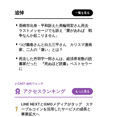
追悼
一覧を見る
長崎市出身・平和訴えた美輪明宏さん死去
ラストメッセージでも訴え「愛があれば 戦
争なんか起こりません」
つげ義春さんと白土三平さん カリスマ漫画
家、二人の「違い」とは？
死去した丹羽宇一郎さんは、経済界有数の読
書家だった 『死ぬほど読書』ベストセラー
に
J-CAST 会社ウォッチ
アクセスランキング
もっと見る
LINE NEXTとGMOメディアがタッグ ステ
ーブルコインを活用したサービスの成長と
事業拡大へ