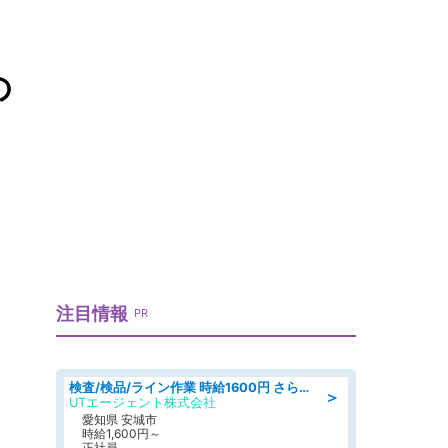
の
注目情報
PR
検査/検品/ライン作業 時給1600円 さら半年ごとに時給50円UP 検品·検査
＞
UTエージェント株式会社
愛知県 安城市
時給1,600円～
正社員