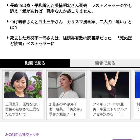
長崎市出身・平和訴えた美輪明宏さん死去 ラストメッセージでも
訴え「愛があれば 戦争なんか起こりません」
つげ義春さんと白土三平さん カリスマ漫画家、二人の「違い」と
は？
死去した丹羽宇一郎さんは、経済界有数の読書家だった 『死ぬほ
ど読書』ベストセラーに
動画で見る
画像で見る
三田寛子、優雅な淡い
加藤茶の45歳年下
フィギュア・中井亜
制
黄色の着物姿で上品な
妻・綾菜、「美文字」
美、華麗にトリプルア
う
たたずまいで ...
手書き勉強ノート...
クセル決める 「...
一
J-CAST 会社ウォッチ