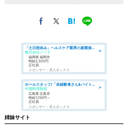
「土日祝休み」ヘルスケア業界の産業保健師/高時給/未経験OK/要資格:保健師、正看護師
＞
株式会社パソナ
福岡県 福岡市
時給2,300円
正社員
スポンサー：求人ボックス
ホールスタッフ/「未経験者さん&バイトデビューも大歓迎」残業ほぼなし×1日3時間〜勤務OK!フォロー体制も充実/広島県/広島市南区
＞
中国料理敦煌
広島県 広島市
時給1,150円～
正社員
スポンサー：求人ボックス
姉妹サイト