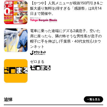
【かつや】人気メニューが税抜150円引き&ご
飯大盛り無料!お得すぎる「感謝祭」は8月14
日まで開催中。
電車に乗った途端にグズる2歳息子。空いた
席に座ったら、隣の怖そうな男性客が息子の
帽子に手を伸ばし(千葉県・40代女性)|Jタウ
ンネット
ゼロまる
追悼
一覧を見る