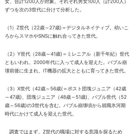
女、合計1200人が対象。それぞれ男女100人（計200人）
ずつを次の3世代に分けて分析した。
（1）Z世代（22歳～27歳)＝デジタルネイティブ。幼いこ
ろからスマホやSNSに触れ合ってきた世代。
（2）Y世代（28歳～41歳)＝ミレニアル（新千年紀）世代
ともいわれ、2000年代に入って成人を迎えた。バブル崩
壊前後に生まれ、IT機器の拡大とともに育ってきた世代。
（3）X世代（42歳～56歳(＝ポスト団塊ジュニア（42歳
～47歳)、団塊ジュニア（48歳～51歳)、バブル世代（52
歳～56歳)の3世代を含む。バブル崩壊頃から就職氷河期
時代にかけて成人を迎えた世代。
調査ではまず、Z世代の職場に対する意識を探るため