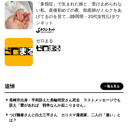
「多指症」で生まれた娘と、受け止められな
い私。産後初めての夜、助産師がミルクをあ
げてるのを見て...(静岡県・20代女性)|Jタウ
ンネット
ゼロまる
追悼
一覧を見る
長崎市出身・平和訴えた美輪明宏さん死去 ラストメッセージでも
訴え「愛があれば 戦争なんか起こりません」
つげ義春さんと白土三平さん カリスマ漫画家、二人の「違い」と
は？