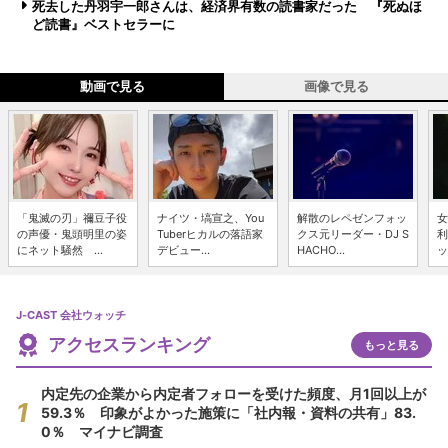
死去した丹羽宇一郎さんは、経済界有数の読書家だった 『死ぬほ
ど読書』ベストセラーに
動画で見る
画像で見る
「鬼滅の刃」禰豆子役
ナイツ・塙宣之、You
解散のレペゼンフォッ
女
の声優・鬼頭明里の姿
Tuberヒカルの落語家
クス元リーダー・DJ S
利
にネット騒然 ...
デビュー...
HACHO...
ッ
J-CAST 会社ウォッチ
アクセスランキング
もっと見る
内定先の企業から内定者フォローを受けた頻度、月1回以上が
59.3％ 印象がよかった施策に「社内報・資料の共有」83.
0％ マイナビ調査