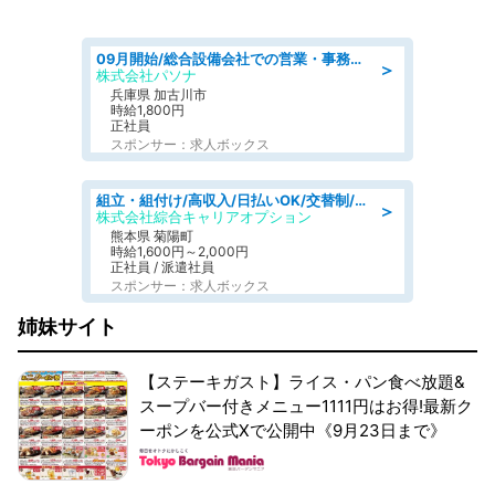
09月開始/総合設備会社での営業・事務のお仕事/車通勤可/賞与あり/営業/営業事務
＞
株式会社パソナ
兵庫県 加古川市
時給1,800円
正社員
スポンサー：求人ボックス
組立・組付け/高収入/日払いOK/交替制/20・30・40代活躍中/製造 工場
＞
株式会社綜合キャリアオプション
熊本県 菊陽町
時給1,600円～2,000円
正社員 / 派遣社員
スポンサー：求人ボックス
姉妹サイト
【ステーキガスト】ライス・パン食べ放題&
スープバー付きメニュー1111円はお得!最新ク
ーポンを公式Xで公開中《9月23日まで》