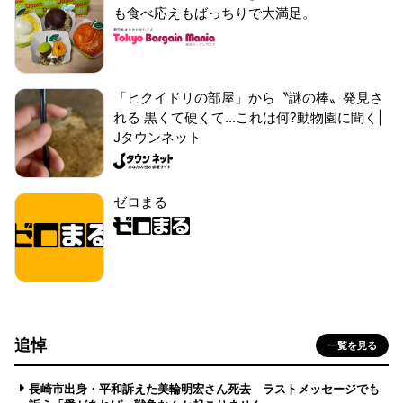
も食べ応えもばっちりで大満足。
「ヒクイドリの部屋」から〝謎の棒〟発見さ
れる 黒くて硬くて...これは何?動物園に聞く|
Jタウンネット
ゼロまる
追悼
一覧を見る
長崎市出身・平和訴えた美輪明宏さん死去 ラストメッセージでも