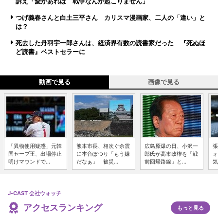
訴え「愛があれば 戦争なんか起こりません」
つげ義春さんと白土三平さん カリスマ漫画家、二人の「違い」と
は？
死去した丹羽宇一郎さんは、経済界有数の読書家だった 『死ぬほ
ど読書』ベストセラーに
動画で見る
画像で見る
「異物使用疑惑」元韓
熊本市長、相次ぐ余震
広島原爆の日、小沢一
張
国セーブ王、出場停止
に本音ぽつり「もう嫌
郎氏が高市政権を「戦
ォ
明けマウンドで...
だなぁ」 被災...
前回帰路線」と...
気
J-CAST 会社ウォッチ
アクセスランキング
もっと見る