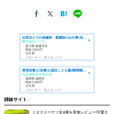
社団法人での保健師・看護師のお仕事/未経験OK/要資格:普通免許、保健師、正看護師
＞
株式会社パソナ
香川県 善通寺市
時給1,500円
正社員
スポンサー：求人ボックス
管理栄養士/栄養士/認定こども園/調理職/認定こども園/週3日～相談可能
＞
社会福祉法人信正会
福岡県 福岡市
時給1,060円
正社員
スポンサー：求人ボックス
姉妹サイト
ミセスドーナツ全4種を実食レビュー!可愛さ