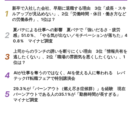
新卒で入社した会社、早期に退職する理由 3位「成長・スキ
ルアップが見込めない」、2位「労働時間・休日・働き方など
の労働条件」、1位は？
夏バテによる仕事への影響 夏バテで「強いだるさ・疲労
感」51.0％、「やる気が出ない／モチベーションが落ちた」4
0.8％ マイナビ調査
上司からのランチの誘いを断りにくい理由 3位「情報共有を
逃したくない」、2位「職場の雰囲気を悪くしたくない」、1
位は？
AIが仕事を奪うのではなく、AIを使える人に奪われる レバ
テックIT転職フェアで特別講演会
29.3％が「バーンアウト（燃え尽き症候群）」を経験 現在
バーンアウトである人の35.1％が「勤務時間が長すぎる」
マイナビ調査