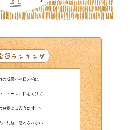
力の成果が注目の的に
外ニュースに目を向けて
の好意には素直に甘えて
先の利益に惑わされない