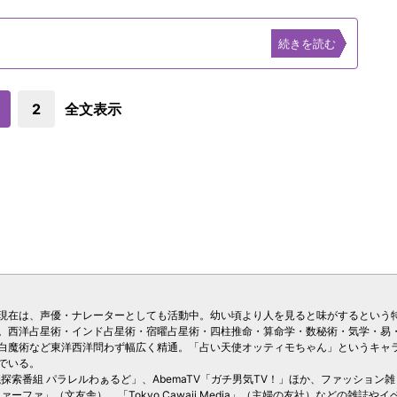
続きを読む
2
全文表示
現在は、声優・ナレーターとしても活動中。幼い頃より人を見ると味がするという
。西洋占星術・インド占星術・宿曜占星術・四柱推命・算命学・数秘術・気学・易
白魔術など東洋西洋問わず幅広く精通。「占い天使オッティモちゃん」というキャ
でいる。
議探索番組 パラレルわぁるど」、AbemaTV「ガチ男気TV！」ほか、ファッション雑
ーファ」（文友舎）、「Tokyo Cawaii Media」（主婦の友社）などの雑誌やイ