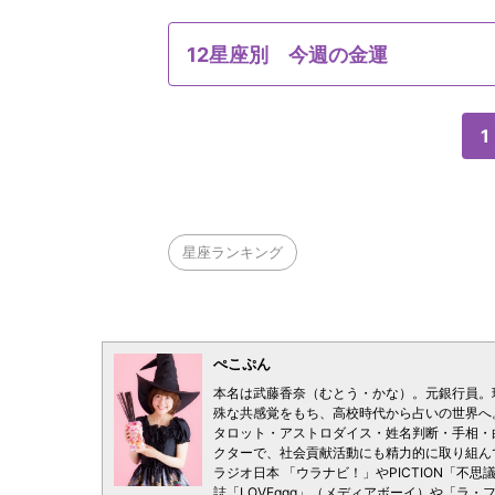
12星座別 今週の金運
1
星座ランキング
ぺこぷん
本名は武藤香奈（むとう・かな）。元銀行員。
殊な共感覚をもち、高校時代から占いの世界へ
タロット・アストロダイス・姓名判断・手相・
クターで、社会貢献活動にも精力的に取り組ん
ラジオ日本 「ウラナビ！」やPICTION「不思
誌「LOVEggg」（メディアボーイ）や「ラ・ファ