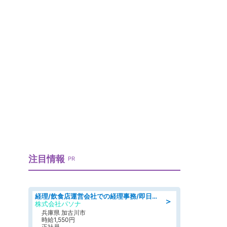
注目情報
PR
経理/飲食店運営会社での経理事務/即日勤務可/車通勤可/経理/一般事務
＞
株式会社パソナ
兵庫県 加古川市
時給1,550円
正社員