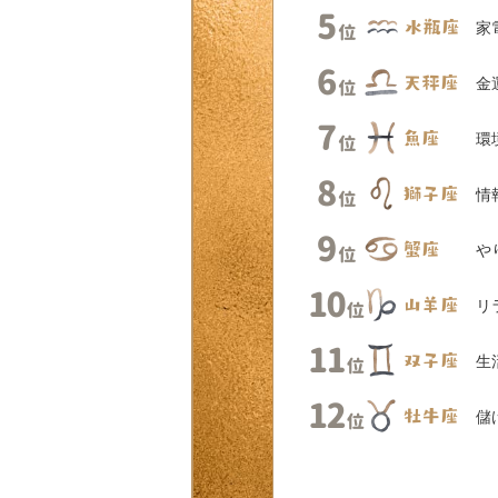
家
金
環
情
や
リ
生
儲