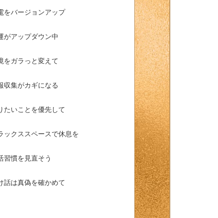
電をバージョンアップ
運がアップダウン中
境をガラっと変えて
報収集がカギになる
りたいことを優先して
ラックススペースで休息を
活習慣を見直そう
け話は真偽を確かめて