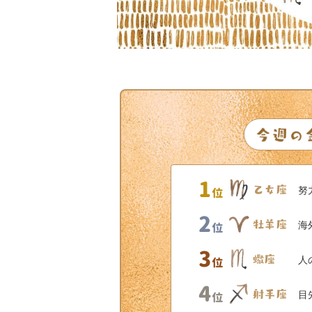
努
海
人
目