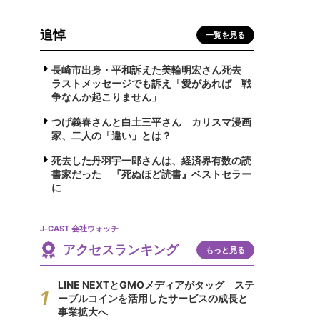
追悼
一覧を見る
長崎市出身・平和訴えた美輪明宏さん死去
ラストメッセージでも訴え「愛があれば 戦
争なんか起こりません」
つげ義春さんと白土三平さん カリスマ漫画
家、二人の「違い」とは？
死去した丹羽宇一郎さんは、経済界有数の読
書家だった 『死ぬほど読書』ベストセラー
に
J-CAST 会社ウォッチ
アクセスランキング
もっと見る
LINE NEXTとGMOメディアがタッグ ステ
ーブルコインを活用したサービスの成長と
事業拡大へ