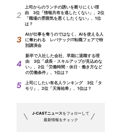
上司からのランチの誘いを断りにくい理
由 3位「情報共有を逃したくない」、2位
「職場の雰囲気を悪くしたくない」、1位
は？
AIが仕事を奪うのではなく、AIを使える人
に奪われる レバテックIT転職フェアで特
別講演会
新卒で入社した会社、早期に退職する理
由 3位「成長・スキルアップが見込めな
い」、2位「労働時間・休日・働き方など
の労働条件」、1位は？
上司にしたい有名人ランキング 3位「タ
モリ」、2位「天海祐希」、1位は？
J-CASTニュース
をフォローして
最新情報をチェック