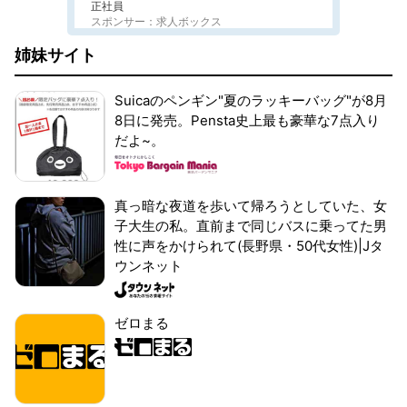
正社員
スポンサー：求人ボックス
姉妹サイト
Suicaのペンギン"夏のラッキーバッグ"が8月
8日に発売。Pensta史上最も豪華な7点入り
だよ~。
真っ暗な夜道を歩いて帰ろうとしていた、女
子大生の私。直前まで同じバスに乗ってた男
性に声をかけられて(長野県・50代女性)|Jタ
ウンネット
ゼロまる