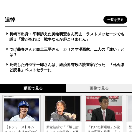
追悼
一覧を見る
長崎市出身・平和訴えた美輪明宏さん死去 ラストメッセージでも
訴え「愛があれば 戦争なんか起こりません」
つげ義春さんと白土三平さん カリスマ漫画家、二人の「違い」と
は？
死去した丹羽宇一郎さんは、経済界有数の読書家だった 『死ぬほ
ど読書』ベストセラーに
動画で見る
画像で見る
【ドジャース】キム・
新党結成で「「騙し討
「れいわ新選組」が党
登
ヘソン、大リーグ公式
ちにあった気分」と怒
名の変更を発表、「い
女