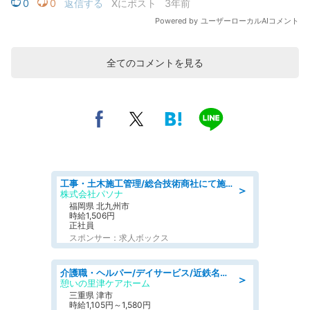
全てのコメントを見る
工事・土木施工管理/総合技術商社にて施工管理のお仕事/即日勤務可/車通勤可/工事・土木施工管理/生産・品質管理
＞
株式会社パソナ
福岡県 北九州市
時給1,506円
正社員
スポンサー：求人ボックス
介護職・ヘルパー/デイサービス/近鉄名古屋線 高田本山/津市/三重県
＞
憩いの里津ケアホーム
三重県 津市
時給1,105円～1,580円