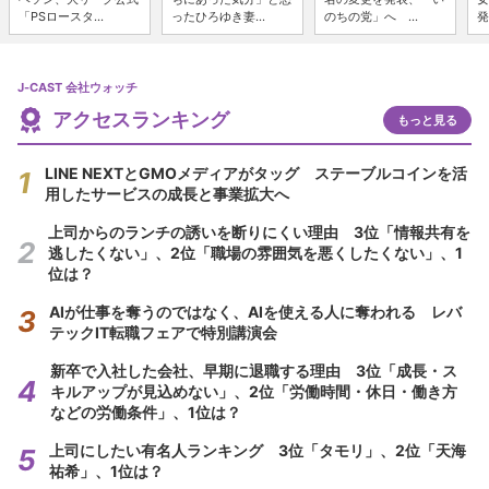
「PSロースタ...
ったひろゆき妻...
のちの党」へ ...
発
J-CAST 会社ウォッチ
アクセスランキング
もっと見る
LINE NEXTとGMOメディアがタッグ ステーブルコインを活
用したサービスの成長と事業拡大へ
上司からのランチの誘いを断りにくい理由 3位「情報共有を
逃したくない」、2位「職場の雰囲気を悪くしたくない」、1
位は？
AIが仕事を奪うのではなく、AIを使える人に奪われる レバ
テックIT転職フェアで特別講演会
新卒で入社した会社、早期に退職する理由 3位「成長・ス
キルアップが見込めない」、2位「労働時間・休日・働き方
などの労働条件」、1位は？
上司にしたい有名人ランキング 3位「タモリ」、2位「天海
祐希」、1位は？