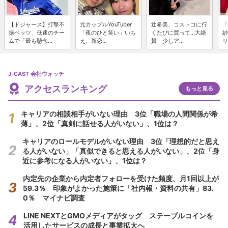
【ドジャース】打撃不
元カップルYouTuber
辻希美、コストコに行
「
振ベッツ、低迷のチー
「夜のひと笑い」いち
くたびに買って...大絶
紗
ムで「最も懸念...
え、新恋...
賛 少しア...
リ
J-CAST 会社ウォッチ
アクセスランキング
もっと見る
キャリアの相談相手がいない理由 3位「職場の人間関係が希
薄」、2位「真剣に話せる人がいない」、1位は？
キャリアのロールモデルがいない理由 3位「理想的だと思え
る人がいない」「真似できると思える人がいない」、2位「身
近に参考になる人がいない」、1位は？
内定先の企業から内定者フォローを受けた頻度、月1回以上が
59.3％ 印象がよかった施策に「社内報・資料の共有」83.
0％ マイナビ調査
LINE NEXTとGMOメディアがタッグ ステーブルコインを
活用したサービスの成長と事業拡大へ