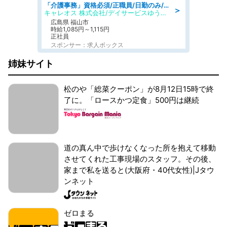
「介護事務」資格必須/正職員/日勤のみ/デイサービス
＞
キャレオス 株式会社/デイサービスゆうゆう南本庄
広島県 福山市
時給1,085円～1,115円
正社員
スポンサー：求人ボックス
姉妹サイト
松のや「総菜クーポン」が8月12日15時で終
了に。「ロースかつ定食」500円は継続
道の真ん中で歩けなくなった所を抱えて移動
させてくれた工事現場のスタッフ。その後、
家まで私を送ると(大阪府・40代女性)|Jタウ
ンネット
ゼロまる