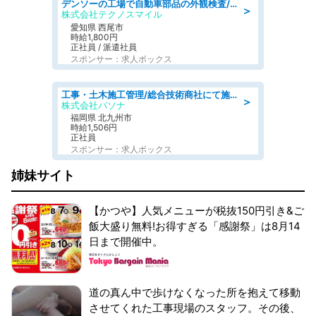
デンソーの工場で自動車部品の外観検査/denso aichi
＞
株式会社テクノスマイル
愛知県 西尾市
時給1,800円
正社員 / 派遣社員
スポンサー：求人ボックス
工事・土木施工管理/総合技術商社にて施工管理のお仕事/即日勤務可/車通勤可/工事・土木施工管理/生産・品質管理
＞
株式会社パソナ
福岡県 北九州市
時給1,506円
正社員
スポンサー：求人ボックス
姉妹サイト
【かつや】人気メニューが税抜150円引き&ご
飯大盛り無料!お得すぎる「感謝祭」は8月14
日まで開催中。
道の真ん中で歩けなくなった所を抱えて移動
させてくれた工事現場のスタッフ。その後、