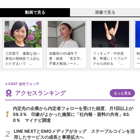
動画で見る
画像で見る
三田寛子、優雅な淡い
加藤茶の45歳年下
フィギュア・中井亜
制
黄色の着物姿で上品な
妻・綾菜、「美文字」
美、華麗にトリプルア
う
たたずまいで ...
手書き勉強ノート...
クセル決める 「...
一
J-CAST 会社ウォッチ
アクセスランキング
もっと見る
内定先の企業から内定者フォローを受けた頻度、月1回以上が
59.3％ 印象がよかった施策に「社内報・資料の共有」83.
0％ マイナビ調査
LINE NEXTとGMOメディアがタッグ ステーブルコインを活
用したサービスの成長と事業拡大へ