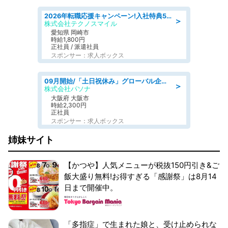
2026年転職応援キャンペーン!入社特典58万円/デンソーで働こう!自動車工場で小型部品の検査業務 denso aichi
＞
株式会社テクノスマイル
愛知県 岡崎市
時給1,800円
正社員 / 派遣社員
スポンサー：求人ボックス
09月開始/「土日祝休み」グローバル企業での産業保健のお仕事/保健師/高時給/残業なし/服装自由
＞
株式会社パソナ
大阪府 大阪市
時給2,300円
正社員
スポンサー：求人ボックス
姉妹サイト
【かつや】人気メニューが税抜150円引き&ご
飯大盛り無料!お得すぎる「感謝祭」は8月14
日まで開催中。
「多指症」で生まれた娘と、受け止められな