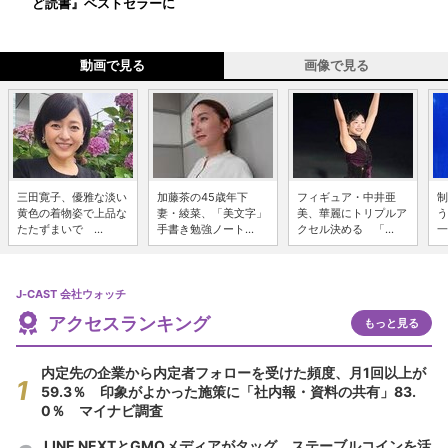
ど読書』ベストセラーに
動画で見る
画像で見る
三田寛子、優雅な淡い
加藤茶の45歳年下
フィギュア・中井亜
制
黄色の着物姿で上品な
妻・綾菜、「美文字」
美、華麗にトリプルア
う
たたずまいで ...
手書き勉強ノート...
クセル決める 「...
一
J-CAST 会社ウォッチ
アクセスランキング
もっと見る
内定先の企業から内定者フォローを受けた頻度、月1回以上が
59.3％ 印象がよかった施策に「社内報・資料の共有」83.
0％ マイナビ調査
LINE NEXTとGMOメディアがタッグ ステーブルコインを活