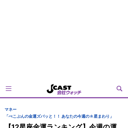
マネー
「ぺこぷんの金運ズバッと！！ あなたの今週の☆星まわり」
【12星座金運ランキング】今週の運