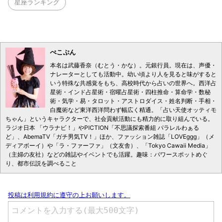
星座ランキング
ぺこぷん
本名は武藤香奈（むとう・かな）。元銀行員。現在は、声優・
ナレーターとしても活動中。幼い頃より人を見ると味がすると
いう特殊な共感覚をもち、高校時代から占いの世界へ。西洋占
星術・インド占星術・宿曜占星術・四柱推命・算命学・数秘
術・気学・易・タロット・アストロダイス・姓名判断・手相・
白魔術など東洋西洋問わず幅広く精通。「占い天使オッティモ
ちゃん」というキャラクターで、社会貢献活動にも精力的に取り組んでいる。
ラジオ日本 「ウラナビ！」やPICTION「不思議探索番組 パラレルわぁる
ど」、AbemaTV「ガチ男気TV！」ほか、ファッション雑誌「LOVEggg」（メ
ディアボーイ）や「ラ・ファーファ」（文友舎）、「Tokyo Cawaii Media」
（主婦の友社）などの雑誌やイベントでも活躍。趣味：パワースポットめぐ
り、都市伝説を調べること