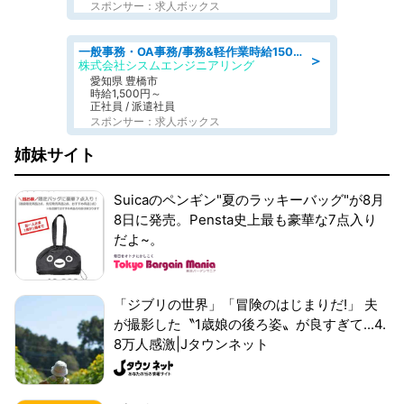
スポンサー：求人ボックス
一般事務・OA事務/事務&軽作業時給1500円土日祝休み各種社保完備
＞
株式会社シスムエンジニアリング
愛知県 豊橋市
時給1,500円～
正社員 / 派遣社員
スポンサー：求人ボックス
姉妹サイト
Suicaのペンギン"夏のラッキーバッグ"が8月
8日に発売。Pensta史上最も豪華な7点入り
だよ~。
「ジブリの世界」「冒険のはじまりだ!」 夫
が撮影した〝1歳娘の後ろ姿〟が良すぎて...4.
8万人感激|Jタウンネット