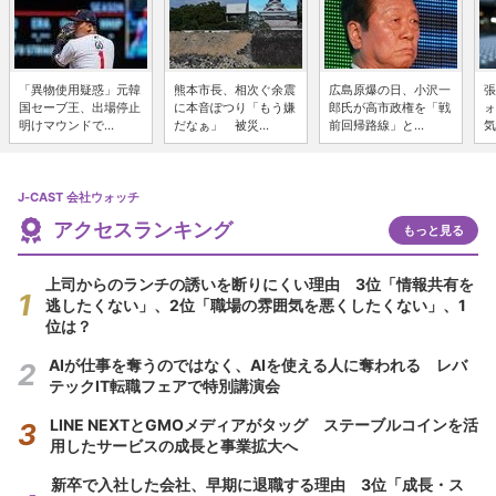
「異物使用疑惑」元韓
熊本市長、相次ぐ余震
広島原爆の日、小沢一
張
国セーブ王、出場停止
に本音ぽつり「もう嫌
郎氏が高市政権を「戦
ォ
明けマウンドで...
だなぁ」 被災...
前回帰路線」と...
気
J-CAST 会社ウォッチ
アクセスランキング
もっと見る
上司からのランチの誘いを断りにくい理由 3位「情報共有を
逃したくない」、2位「職場の雰囲気を悪くしたくない」、1
位は？
AIが仕事を奪うのではなく、AIを使える人に奪われる レバ
テックIT転職フェアで特別講演会
LINE NEXTとGMOメディアがタッグ ステーブルコインを活
用したサービスの成長と事業拡大へ
新卒で入社した会社、早期に退職する理由 3位「成長・ス