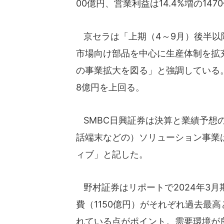
00億円、営業利益は14.4%増の147
京セラは「上期（4～9月）後半以
市場向け部品を中心に生産体制を拡
の事業拡大を図る」と強調している。
8億円を上回る。
SMBC日興証券は決算と業績予想
話端末などの）ソリューション事業
ィブ」と記した。
野村証券はリポートで2024年3月
費（1150億円）がそれぞれ過去最
れている点がポイント。需要環境が