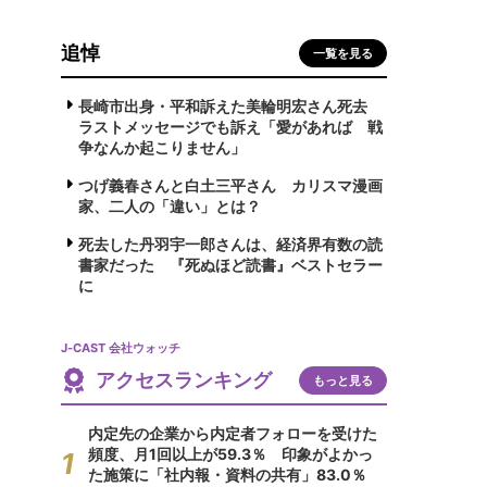
追悼
一覧を見る
長崎市出身・平和訴えた美輪明宏さん死去
ラストメッセージでも訴え「愛があれば 戦
争なんか起こりません」
つげ義春さんと白土三平さん カリスマ漫画
家、二人の「違い」とは？
死去した丹羽宇一郎さんは、経済界有数の読
書家だった 『死ぬほど読書』ベストセラー
に
J-CAST 会社ウォッチ
アクセスランキング
もっと見る
内定先の企業から内定者フォローを受けた
頻度、月1回以上が59.3％ 印象がよかっ
た施策に「社内報・資料の共有」83.0％