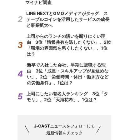
マイナビ調査
LINE NEXTとGMOメディアがタッグ ス
テーブルコインを活用したサービスの成長
と事業拡大へ
上司からのランチの誘いを断りにくい理
由 3位「情報共有を逃したくない」、2位
「職場の雰囲気を悪くしたくない」、1位
は？
新卒で入社した会社、早期に退職する理
由 3位「成長・スキルアップが見込めな
い」、2位「労働時間・休日・働き方など
の労働条件」、1位は？
上司にしたい有名人ランキング 3位「タ
モリ」、2位「天海祐希」、1位は？
J-CASTニュース
をフォローして
最新情報をチェック