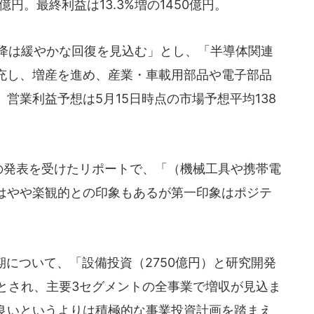
0億円。最終利益は13.3%増の1450億円。
降は緩やかな回復を見込む」とし、「半導体関連
充し、増産を進め、産業・車載用部品や電子部品
営業利益予想は5月15日時点の市場予想平均138
の発表を受けたリポートで、「（機械工具や携帯電
はやや楽観的との印象もあるが第一印象はポジテ
期について、「設備投資（2750億円）と研究開発
高とされ、主要3セグメントの全事業で増収が見込ま
良いというよりは積極的な事業投資計画を踏まえ