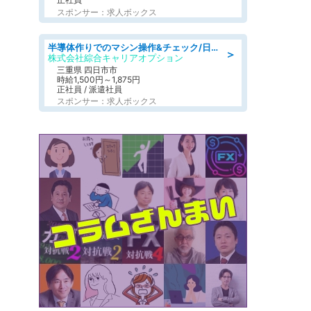
スポンサー：求人ボックス
半導体作りでのマシン操作&チェック/日払いOK
＞
株式会社綜合キャリアオプション
三重県 四日市市
時給1,500円～1,875円
正社員 / 派遣社員
スポンサー：求人ボックス