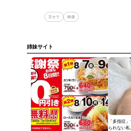
京セラ
株価
姉妹サイト
「多指症」
られない私