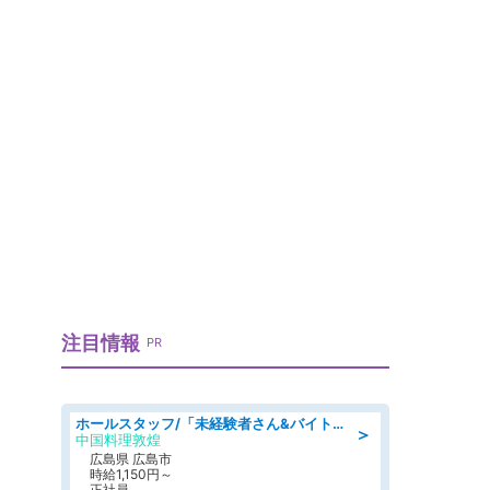
注目情報
PR
ホールスタッフ/「未経験者さん&バイトデビューも大歓迎」残業ほぼなし×1日3時間〜勤務OK!フォロー体制も充実/広島県/広島市南区
＞
中国料理敦煌
広島県 広島市
時給1,150円～
正社員