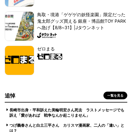
鳥取・境港「ゲゲゲの妖怪楽園」限定だった
鬼太郎グッズ買える 銀座・博品館TOY PARK
へ急げ【8/8~31】|Jタウンネット
ゼロまる
追悼
一覧を見る
長崎市出身・平和訴えた美輪明宏さん死去 ラストメッセージでも
訴え「愛があれば 戦争なんか起こりません」
つげ義春さんと白土三平さん カリスマ漫画家、二人の「違い」と
は？