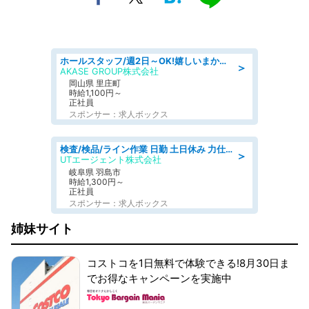
ホールスタッフ/週2日～OK!嬉しいまかない付き/岡山県/浅口郡里庄町
＞
AKASE GROUP株式会社
岡山県 里庄町
時給1,100円～
正社員
スポンサー：求人ボックス
検査/検品/ライン作業 日勤 土日休み 力仕事ほぼなし 座り作業メイン 検品·検査
＞
UTエージェント株式会社
岐阜県 羽島市
時給1,300円～
正社員
スポンサー：求人ボックス
姉妹サイト
コストコを1日無料で体験できる!8月30日ま
でお得なキャンペーンを実施中