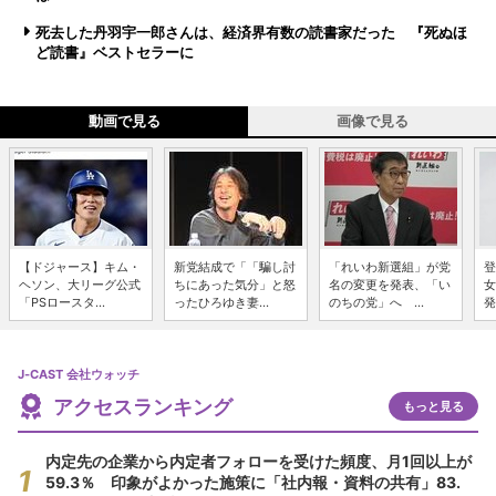
死去した丹羽宇一郎さんは、経済界有数の読書家だった 『死ぬほ
ど読書』ベストセラーに
動画で見る
画像で見る
【ドジャース】キム・
新党結成で「「騙し討
「れいわ新選組」が党
登
ヘソン、大リーグ公式
ちにあった気分」と怒
名の変更を発表、「い
女
「PSロースタ...
ったひろゆき妻...
のちの党」へ ...
発
J-CAST 会社ウォッチ
アクセスランキング
もっと見る
内定先の企業から内定者フォローを受けた頻度、月1回以上が
59.3％ 印象がよかった施策に「社内報・資料の共有」83.