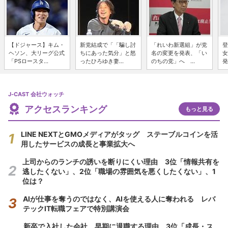
【ドジャース】キム・
新党結成で「「騙し討
「れいわ新選組」が党
登
ヘソン、大リーグ公式
ちにあった気分」と怒
名の変更を発表、「い
女
「PSロースタ...
ったひろゆき妻...
のちの党」へ ...
発
J-CAST 会社ウォッチ
アクセスランキング
もっと見る
LINE NEXTとGMOメディアがタッグ ステーブルコインを活
用したサービスの成長と事業拡大へ
上司からのランチの誘いを断りにくい理由 3位「情報共有を
逃したくない」、2位「職場の雰囲気を悪くしたくない」、1
位は？
AIが仕事を奪うのではなく、AIを使える人に奪われる レバ
テックIT転職フェアで特別講演会
新卒で入社した会社、早期に退職する理由 3位「成長・ス