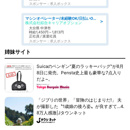
スポンサー：求人ボックス
マシンオペレーター/未経験OK/日払いOK/交替制/20・30・40代活躍中/製造 工場
＞
株式会社綜合キャリアオプション
大分県 中津市
時給1,450円～1,813円
正社員 / 派遣社員
スポンサー：求人ボックス
姉妹サイト
Suicaのペンギン"夏のラッキーバッグ"が8月
8日に発売。Pensta史上最も豪華な7点入り
だよ~。
「ジブリの世界」「冒険のはじまりだ!」 夫
が撮影した〝1歳娘の後ろ姿〟が良すぎて...4.
8万人感激|Jタウンネット