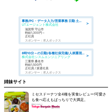
事務/PC・データ入力/営業事務 日勤 土日休み 船舶用のエンジンを扱う会社 総合事務
＞
UTエージェント株式会社
滋賀県 守山市
時給1,300円～
正社員
スポンサー：求人ボックス
8時10分～の日勤/各種社保完備/人柄重視のため未経験OK/検査補助&事務補助/～50代前半活躍中
＞
株式会社シスムエンジニアリング
三重県 桑名市
時給1,500円
正社員 / 派遣社員
スポンサー：求人ボックス
姉妹サイト
ミセスドーナツ全4種を実食レビュー!可愛さ
も食べ応えもばっちりで大満足。