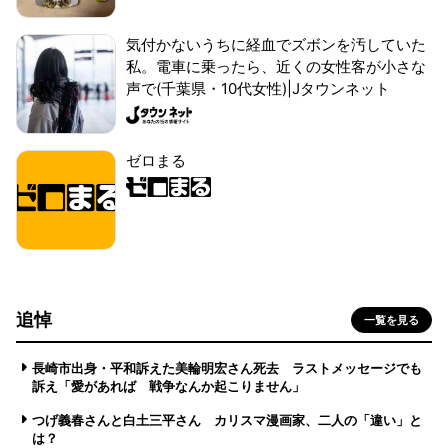
気付かないうちに経血でズボンを汚していた
私。電車に乗ったら、近くの女性客が小さな
声で(千葉県・10代女性)|Jタウンネット
ゼロまる
追悼
一覧を見る
長崎市出身・平和訴えた美輪明宏さん死去 ラストメッセージでも
訴え「愛があれば 戦争なんか起こりません」
つげ義春さんと白土三平さん カリスマ漫画家、二人の「違い」と
は？