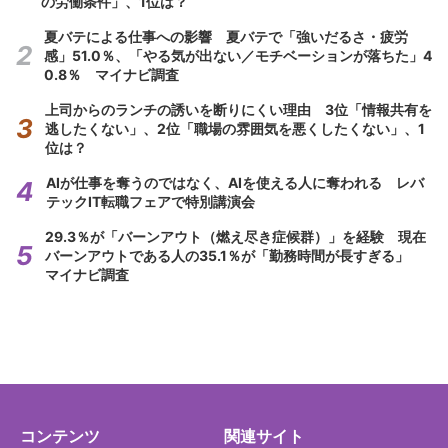
の労働条件」、1位は？
夏バテによる仕事への影響 夏バテで「強いだるさ・疲労
感」51.0％、「やる気が出ない／モチベーションが落ちた」4
0.8％ マイナビ調査
上司からのランチの誘いを断りにくい理由 3位「情報共有を
逃したくない」、2位「職場の雰囲気を悪くしたくない」、1
位は？
AIが仕事を奪うのではなく、AIを使える人に奪われる レバ
テックIT転職フェアで特別講演会
29.3％が「バーンアウト（燃え尽き症候群）」を経験 現在
バーンアウトである人の35.1％が「勤務時間が長すぎる」
マイナビ調査
コンテンツ
関連サイト