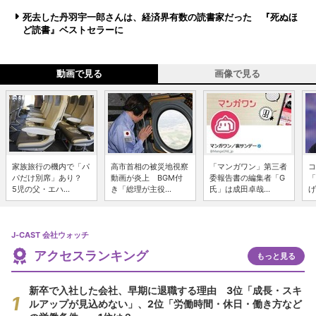
死去した丹羽宇一郎さんは、経済界有数の読書家だった 『死ぬほ
ど読書』ベストセラーに
動画で見る
画像で見る
家族旅行の機内で「パ
高市首相の被災地視察
「マンガワン」第三者
コ
パだけ別席」あり？
動画が炎上 BGM付
委報告書の編集者「G
「
5児の父・エハ...
き「総理が主役...
氏」は成田卓哉...
げ
J-CAST 会社ウォッチ
アクセスランキング
もっと見る
新卒で入社した会社、早期に退職する理由 3位「成長・スキ
ルアップが見込めない」、2位「労働時間・休日・働き方など