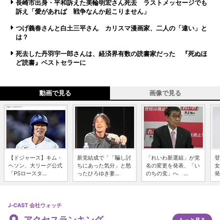
長崎市出身・平和訴えた美輪明宏さん死去 ラストメッセージでも
訴え「愛があれば 戦争なんか起こりません」
つげ義春さんと白土三平さん カリスマ漫画家、二人の「違い」と
は？
死去した丹羽宇一郎さんは、経済界有数の読書家だった 『死ぬほ
ど読書』ベストセラーに
動画で見る
画像で見る
【ドジャース】キム・
新党結成で「「騙し討
「れいわ新選組」が党
登
ヘソン、大リーグ公式
ちにあった気分」と怒
名の変更を発表、「い
女
「PSロースタ...
ったひろゆき妻...
のちの党」へ ...
発
J-CAST 会社ウォッチ
アクセスランキング
もっと見る