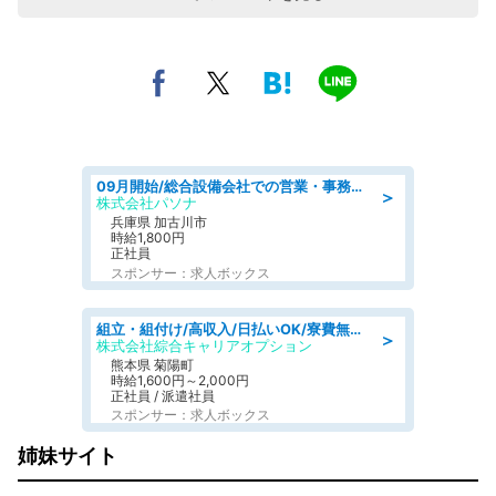
09月開始/総合設備会社での営業・事務のお仕事/車通勤可/賞与あり/営業/営業事務
＞
株式会社パソナ
兵庫県 加古川市
時給1,800円
正社員
スポンサー：求人ボックス
組立・組付け/高収入/日払いOK/寮費無料/交替制/20・30・40代活躍中
＞
株式会社綜合キャリアオプション
熊本県 菊陽町
時給1,600円～2,000円
正社員 / 派遣社員
スポンサー：求人ボックス
姉妹サイト