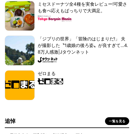
ミセスドーナツ全4種を実食レビュー!可愛さ
も食べ応えもばっちりで大満足。
「ジブリの世界」「冒険のはじまりだ!」 夫
が撮影した〝1歳娘の後ろ姿〟が良すぎて...4.
8万人感激|Jタウンネット
ゼロまる
追悼
一覧を見る