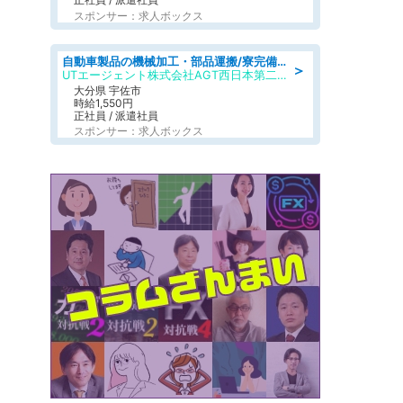
スポンサー：求人ボックス
自動車製品の機械加工・部品運搬/寮完備/日払い/工場・製造
＞
UTエージェント株式会社AGT西日本第二CU
大分県 宇佐市
時給1,550円
正社員 / 派遣社員
スポンサー：求人ボックス