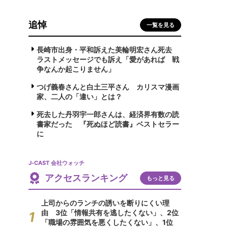
追悼
一覧を見る
長崎市出身・平和訴えた美輪明宏さん死去
ラストメッセージでも訴え「愛があれば 戦
争なんか起こりません」
つげ義春さんと白土三平さん カリスマ漫画
家、二人の「違い」とは？
死去した丹羽宇一郎さんは、経済界有数の読
書家だった 『死ぬほど読書』ベストセラー
に
J-CAST 会社ウォッチ
アクセスランキング
もっと見る
上司からのランチの誘いを断りにくい理
由 3位「情報共有を逃したくない」、2位
「職場の雰囲気を悪くしたくない」、1位