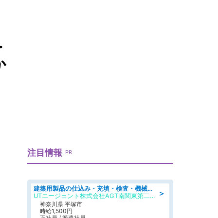
.
か
注目情報
PR
建築用製品の仕込み・充填・検査・機械操作/寮完備/日払い/工場・製造
＞
UTエージェント株式会社AGT南関東第二CU
神奈川県 平塚市
時給1,500円
正社員 / 派遣社員