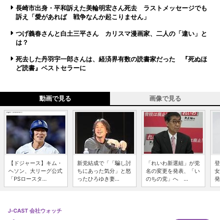
長崎市出身・平和訴えた美輪明宏さん死去 ラストメッセージでも
訴え「愛があれば 戦争なんか起こりません」
つげ義春さんと白土三平さん カリスマ漫画家、二人の「違い」と
は？
死去した丹羽宇一郎さんは、経済界有数の読書家だった 『死ぬほ
ど読書』ベストセラーに
動画で見る
画像で見る
【ドジャース】キム・
新党結成で「「騙し討
「れいわ新選組」が党
登
ヘソン、大リーグ公式
ちにあった気分」と怒
名の変更を発表、「い
女
「PSロースタ...
ったひろゆき妻...
のちの党」へ ...
発
J-CAST 会社ウォッチ