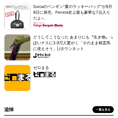
Suicaのペンギン"夏のラッキーバッグ"が8月
8日に発売。Pensta史上最も豪華な7点入り
だよ~。
どうしてこうなった あまりにも〝生き物〟っ
ぽいナスに3.9万人驚がく「そのまま精霊馬
に使えそう」|Jタウンネット
ゼロまる
追悼
一覧を見る