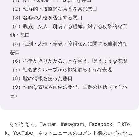
（1）脅迫・恐喝に当たるような悪口
（2）侮辱的・攻撃的な言葉を含む悪口
（3）容姿や人格を否定する悪口
（4）親族、友人、所属する組織に対する攻撃的な言
動・悪口
（5）性別・人種・宗教・障碍などに関する差別的な
悪口
（6）不幸が降りかかることを願う、呪うような表現
（7）社会的グループから排除するような表現
（8）嘘の情報を使った悪口
（9）性的な表現や画像の要求、画像の送信（セクハ
ラ）
そのうえで、Twitter、Instagram、Facebook、TikTo
k、YouTube、ネットニュースのコメント欄のいずれかに