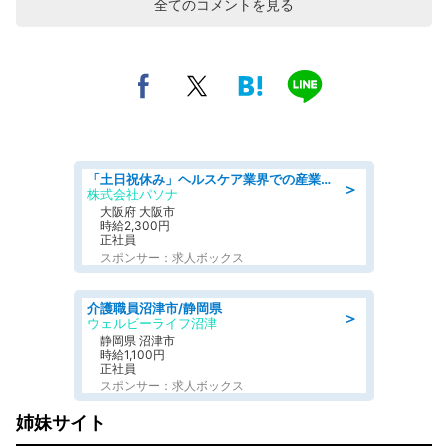
全てのコメントを見る
「土日祝休み」ヘルスケア業界での産業保健師業務/看護師/高時給/要資格:正看護師
＞
株式会社パソナ
大阪府 大阪市
時給2,300円
正社員
スポンサー：求人ボックス
介護職員沼津市/静岡県
＞
ウェルビーライフ沼津
静岡県 沼津市
時給1,100円
正社員
スポンサー：求人ボックス
姉妹サイト