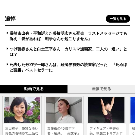
追悼
一覧を見る
長崎市出身・平和訴えた美輪明宏さん死去 ラストメッセージでも
訴え「愛があれば 戦争なんか起こりません」
つげ義春さんと白土三平さん カリスマ漫画家、二人の「違い」と
は？
死去した丹羽宇一郎さんは、経済界有数の読書家だった 『死ぬほ
ど読書』ベストセラーに
動画で見る
画像で見る
三田寛子、優雅な淡い
加藤茶の45歳年下
フィギュア・中井亜
制
黄色の着物姿で上品な
妻・綾菜、「美文字」
美、華麗にトリプルア
う