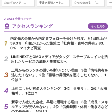
たたずまいで ...
手書き勉強ノート...
クセル決める 「...
一
J-CAST 会社ウォッチ
アクセスランキング
もっと見る
内定先の企業から内定者フォローを受けた頻度、月1回以上が
59.3％ 印象がよかった施策に「社内報・資料の共有」83.
0％ マイナビ調査
LINE NEXTとGMOメディアがタッグ ステーブルコインを活
用したサービスの成長と事業拡大へ
上司からのランチの誘いを断りにくい理由 3位「情報共有を
逃したくない」、2位「職場の雰囲気を悪くしたくない」、1
位は？
上司にしたい有名人ランキング 3位「タモリ」、2位「天海
祐希」、1位は？
新卒で入社した会社、早期に退職する理由 3位「成長・スキ
ルアップが見込めない」、2位「労働時間・休日・働き方など
の労働条件」、1位は？