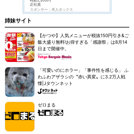
時給2,300円
正社員
スポンサー：求人ボックス
姉妹サイト
【かつや】人気メニューが税抜150円引き&ご
飯大盛り無料!お得すぎる「感謝祭」は8月14
日まで開催中。
「可愛いのにホラー」「事件性を感じる」 ふ
わふわアザラシの〝赤い異変〟に3.2万人戦
慄|Jタウンネット
ゼロまる