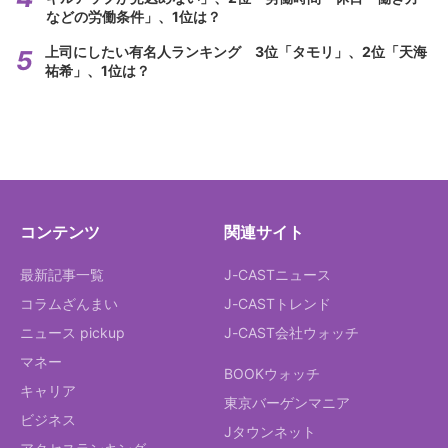
などの労働条件」、1位は？
上司にしたい有名人ランキング 3位「タモリ」、2位「天海
祐希」、1位は？
コンテンツ
関連サイト
最新記事一覧
J-CASTニュース
コラムざんまい
J-CASTトレンド
ニュース pickup
J-CAST会社ウォッチ
マネー
BOOKウォッチ
キャリア
東京バーゲンマニア
ビジネス
Jタウンネット