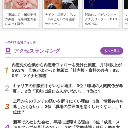
「鬼滅の刃」禰豆子役
ナイツ・塙宣之、You
解散のレペゼンフォッ
女
の声優・鬼頭明里の姿
Tuberヒカルの落語家
クス元リーダー・DJ S
利
にネット騒然 ...
デビュー...
HACHO...
ッ
J-CAST 会社ウォッチ
アクセスランキング
もっと見る
内定先の企業から内定者フォローを受けた頻度、月1回以上が
59.3％ 印象がよかった施策に「社内報・資料の共有」83.
0％ マイナビ調査
キャリアの相談相手がいない理由 3位「職場の人間関係が希
薄」、2位「真剣に話せる人がいない」、1位は？
上司からのランチの誘いを断りにくい理由 3位「情報共有を
逃したくない」、2位「職場の雰囲気を悪くしたくない」、1
位は？
新卒で入社した会社、早期に退職する理由 3位「成長・ス
キルアップが見込めない」、2位「労働時間・休日・働き方