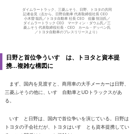
ダイムラートラック、三菱ふそう、日野、トヨタの共同
記者会見（左から、日野自動車 代表取締役社長 CEO
小木曽 聡氏／トヨタ自動車 社長 CEO 佐藤 恒治氏／
ダイムラートラック CEO マーティン・ダウム氏／三
菱ふそう 代表取締役社長・CEO カール・デッペン氏
／トヨタ自動車のプレスリリースより）
日野と首位争ういすゞは、トヨタと資本提
携...複雑な構図に
まず、国内を見渡すと、商用車の大手メーカーは日野、
三菱ふそうの他に、いすゞ自動車とUDトラックスがあ
る。
いすゞと日野は、国内で首位争いを演じている。日野は
トヨタの子会社だが、トヨタはいすゞとも資本提携してい