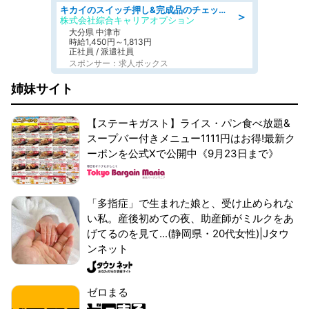
キカイのスイッチ押し&完成品のチェック/好条件
＞
株式会社綜合キャリアオプション
大分県 中津市
時給1,450円～1,813円
正社員 / 派遣社員
スポンサー：求人ボックス
姉妹サイト
【ステーキガスト】ライス・パン食べ放題&
スープバー付きメニュー1111円はお得!最新ク
ーポンを公式Xで公開中《9月23日まで》
「多指症」で生まれた娘と、受け止められな
い私。産後初めての夜、助産師がミルクをあ
げてるのを見て...(静岡県・20代女性)|Jタウ
ンネット
ゼロまる