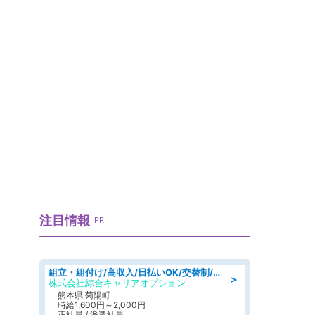
注目情報
PR
組立・組付け/高収入/日払いOK/交替制/20・30・40代活躍中/製造 工場
＞
株式会社綜合キャリアオプション
熊本県 菊陽町
時給1,600円～2,000円
正社員 / 派遣社員