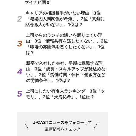
マイナビ調査
キャリアの相談相手がいない理由 3位
「職場の人間関係が希薄」、2位「真剣に
話せる人がいない」、1位は？
上司からのランチの誘いを断りにくい理
由 3位「情報共有を逃したくない」、2位
「職場の雰囲気を悪くしたくない」、1位
は？
新卒で入社した会社、早期に退職する理
由 3位「成長・スキルアップが見込めな
い」、2位「労働時間・休日・働き方など
の労働条件」、1位は？
上司にしたい有名人ランキング 3位「タ
モリ」、2位「天海祐希」、1位は？
J-CASTニュース
をフォローして
最新情報をチェック