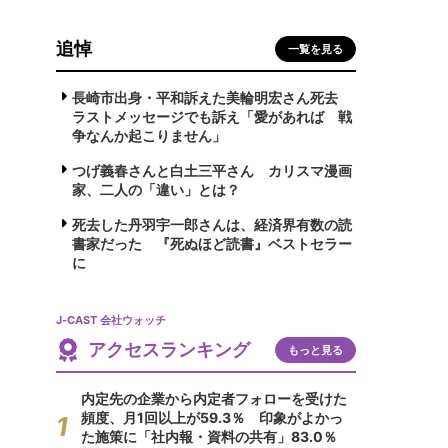
追悼
一覧を見る
長崎市出身・平和訴えた美輪明宏さん死去
ラストメッセージでも訴え「愛があれば 戦
争なんか起こりません」
つげ義春さんと白土三平さん カリスマ漫画
家、二人の「違い」とは？
死去した丹羽宇一郎さんは、経済界有数の読
書家だった 『死ぬほど読書』ベストセラー
に
J-CAST 会社ウォッチ
アクセスランキング
もっと見る
内定先の企業から内定者フォローを受けた
頻度、月1回以上が59.3％ 印象がよかっ
た施策に「社内報・資料の共有」83.0％