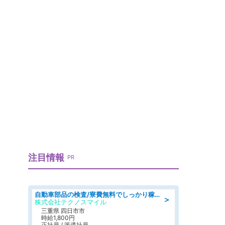
物
注目情報
PR
自動車部品の検査/寮費無料でしっかり稼げる denso aichi
＞
株式会社テクノスマイル
三重県 四日市市
時給1,800円
正社員 / 派遣社員