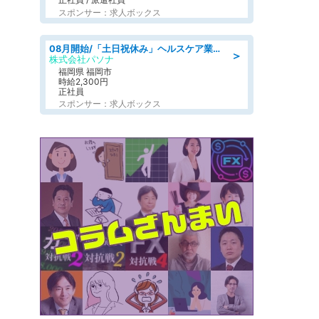
スポンサー：求人ボックス
08月開始/「土日祝休み」ヘルスケア業界の産業保健師/高時給/未経験OK/要資格:保健師、正看護師
＞
株式会社パソナ
福岡県 福岡市
時給2,300円
正社員
スポンサー：求人ボックス