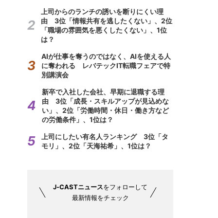
上司からのランチの誘いを断りにくい理
由 3位「情報共有を逃したくない」、2位
「職場の雰囲気を悪くしたくない」、1位
は？
AIが仕事を奪うのではなく、AIを使える人
に奪われる レバテックIT転職フェアで特
別講演会
新卒で入社した会社、早期に退職する理
由 3位「成長・スキルアップが見込めな
い」、2位「労働時間・休日・働き方など
の労働条件」、1位は？
上司にしたい有名人ランキング 3位「タ
モリ」、2位「天海祐希」、1位は？
J-CASTニュース
をフォローして
最新情報をチェック