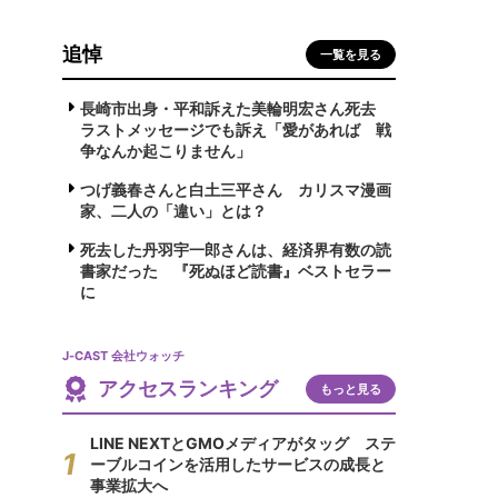
追悼
一覧を見る
長崎市出身・平和訴えた美輪明宏さん死去
ラストメッセージでも訴え「愛があれば 戦
争なんか起こりません」
つげ義春さんと白土三平さん カリスマ漫画
家、二人の「違い」とは？
死去した丹羽宇一郎さんは、経済界有数の読
書家だった 『死ぬほど読書』ベストセラー
に
J-CAST 会社ウォッチ
アクセスランキング
もっと見る
LINE NEXTとGMOメディアがタッグ ステ
ーブルコインを活用したサービスの成長と
事業拡大へ