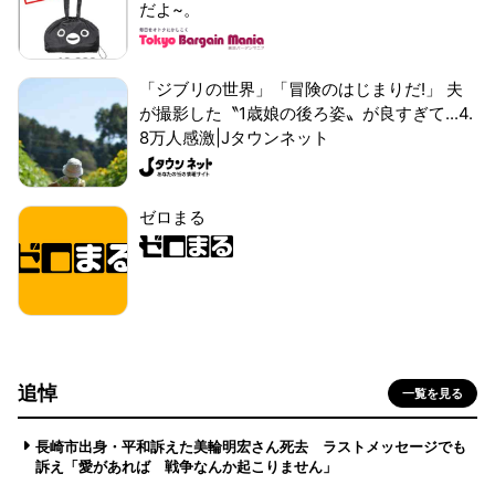
だよ~。
「ジブリの世界」「冒険のはじまりだ!」 夫
が撮影した〝1歳娘の後ろ姿〟が良すぎて...4.
8万人感激|Jタウンネット
ゼロまる
追悼
一覧を見る
長崎市出身・平和訴えた美輪明宏さん死去 ラストメッセージでも
訴え「愛があれば 戦争なんか起こりません」