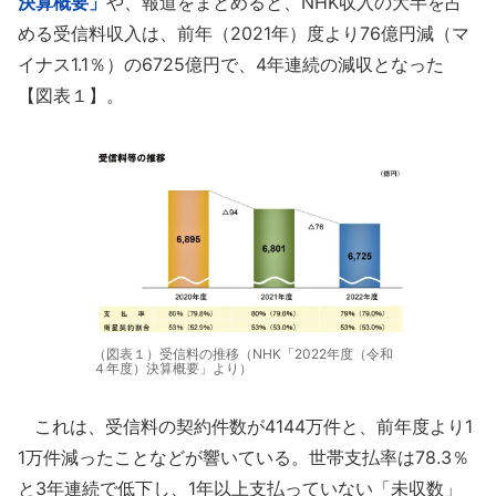
決算概要」
や、報道をまとめると、NHK収入の大半を占
める受信料収入は、前年（2021年）度より76億円減（マ
イナス1.1％）の6725億円で、4年連続の減収となった
【図表１】。
（図表１）受信料の推移（NHK「2022年度（令和
４年度）決算概要」より）
これは、受信料の契約件数が4144万件と、前年度より1
1万件減ったことなどが響いている。世帯支払率は78.3％
と3年連続で低下し、1年以上支払っていない「未収数」