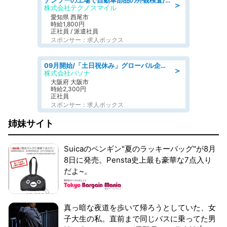
デンソーの工場で自動車部品の外観検査/denso aichi
＞
株式会社テクノスマイル
愛知県 西尾市
時給1,800円
正社員 / 派遣社員
スポンサー：求人ボックス
09月開始/「土日祝休み」グローバル企業での産業保健のお仕事/保健師/高時給/残業なし/服装自由
＞
株式会社パソナ
大阪府 大阪市
時給2,300円
正社員
スポンサー：求人ボックス
姉妹サイト
Suicaのペンギン"夏のラッキーバッグ"が8月
8日に発売。Pensta史上最も豪華な7点入り
だよ~。
真っ暗な夜道を歩いて帰ろうとしていた、女
子大生の私。直前まで同じバスに乗ってた男