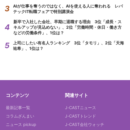
AIが仕事を奪うのではなく、AIを使える人に奪われる レバ
テックIT転職フェアで特別講演会
新卒で入社した会社、早期に退職する理由 3位「成長・ス
キルアップが見込めない」、2位「労働時間・休日・働き方
などの労働条件」、1位は？
上司にしたい有名人ランキング 3位「タモリ」、2位「天海
祐希」、1位は？
コンテンツ
関連サイト
最新記事一覧
J-CASTニュース
コラムざんまい
J-CASTトレンド
ニュース pickup
J-CAST会社ウォッチ