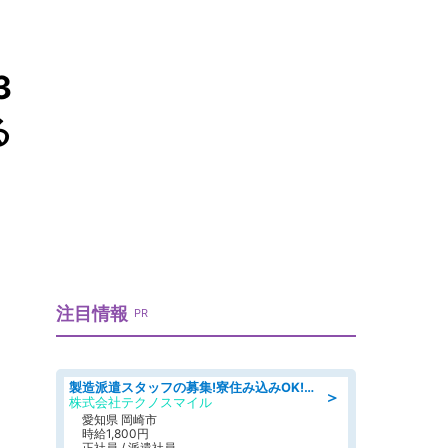
3
る
注目情報
PR
製造派遣スタッフの募集!寮住み込みOK!カーエアコンの検査業務 denso aichi
＞
株式会社テクノスマイル
愛知県 岡崎市
時給1,800円
正社員 / 派遣社員