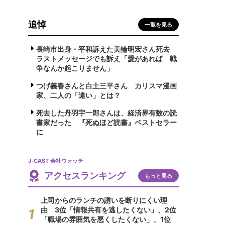
追悼
一覧を見る
長崎市出身・平和訴えた美輪明宏さん死去
ラストメッセージでも訴え「愛があれば 戦
争なんか起こりません」
つげ義春さんと白土三平さん カリスマ漫画
家、二人の「違い」とは？
死去した丹羽宇一郎さんは、経済界有数の読
書家だった 『死ぬほど読書』ベストセラー
に
J-CAST 会社ウォッチ
アクセスランキング
もっと見る
上司からのランチの誘いを断りにくい理
由 3位「情報共有を逃したくない」、2位
「職場の雰囲気を悪くしたくない」、1位