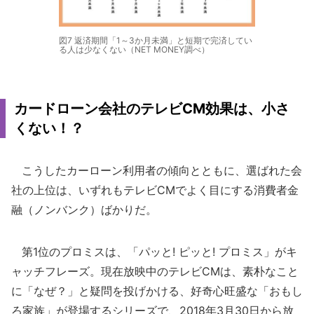
図7 返済期間「1～3か月未満」と短期で完済してい
る人は少なくない（NET MONEY調べ）
カードローン会社のテレビCM効果は、小さ
くない！？
こうしたカーローン利用者の傾向とともに、選ばれた会
社の上位は、いずれもテレビCMでよく目にする消費者金
融（ノンバンク）ばかりだ。
第1位のプロミスは、「パッと! ピッと! プロミス」がキ
ャッチフレーズ。現在放映中のテレビCMは、素朴なこと
に「なぜ？」と疑問を投げかける、好奇心旺盛な「おもし
ろ家族」が登場するシリーズで、2018年3月30日から放