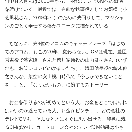
竹中直人さんは2000年から、同社のテレビCMへの出演
を続けている。最近では、有能な執事役としてお嬢様（小
芝風花さん、2019年～）のために先回りして、マジシャ
ンのごとく奉仕する姿がユニークに描かれている。
ちなみに、第4位のアコムのキャッチフレーズ「はじめ
てのアコム」もこの20年、変わらない。CMは現在、豊臣
秀吉役で濱家隆一さんと徳川家康役の山内健司さん（いず
れも、お笑いコンビのかまいたち）、織田信長役の鈴木伸
之さんが、架空の安土桃山時代で「今しかできないこと
を。」と、「なりたいもの」に扮するストーリー。
お金を借りるのが初めてという人、お金をどこで借りれ
ばいいのか迷っている人、お金がピンチ......。どの会社の
テレビCMも、そんなときにすぐに思い出せる、印象に残
るCMばかり。カードローン会社のテレビCM効果は小さ