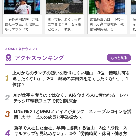
「異物使用疑惑」元韓
熊本市長、相次ぐ余震
広島原爆の日、小沢一
張
国セーブ王、出場停止
に本音ぽつり「もう嫌
郎氏が高市政権を「戦
ォ
明けマウンドで...
だなぁ」 被災...
前回帰路線」と...
気
J-CAST 会社ウォッチ
アクセスランキング
もっと見る
上司からのランチの誘いを断りにくい理由 3位「情報共有を
逃したくない」、2位「職場の雰囲気を悪くしたくない」、1
位は？
AIが仕事を奪うのではなく、AIを使える人に奪われる レバ
テックIT転職フェアで特別講演会
LINE NEXTとGMOメディアがタッグ ステーブルコインを活
用したサービスの成長と事業拡大へ
新卒で入社した会社、早期に退職する理由 3位「成長・ス
キルアップが見込めない」、2位「労働時間・休日・働き方