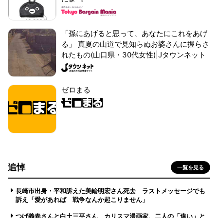
「孫にあげると思って、あなたにこれをあげ
る」 真夏の山道で見知らぬお婆さんに握らさ
れたもの(山口県・30代女性)|Jタウンネット
ゼロまる
追悼
一覧を見る
長崎市出身・平和訴えた美輪明宏さん死去 ラストメッセージでも
訴え「愛があれば 戦争なんか起こりません」
つげ義春さんと白土三平さん カリスマ漫画家、二人の「違い」と