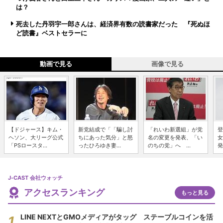
は？
死去した丹羽宇一郎さんは、経済界有数の読書家だった 『死ぬほ
ど読書』ベストセラーに
動画で見る
画像で見る
【ドジャース】キム・
新党結成で「「騙し討
「れいわ新選組」が党
登
ヘソン、大リーグ公式
ちにあった気分」と怒
名の変更を発表、「い
女
「PSロースタ...
ったひろゆき妻...
のちの党」へ ...
発
J-CAST 会社ウォッチ
アクセスランキング
もっと見る
LINE NEXTとGMOメディアがタッグ ステーブルコインを活