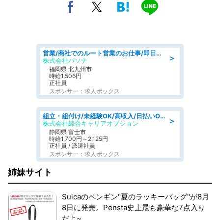
営業/商社でのルート営業のお仕事/即日勤務可/車通勤可/営業
＞
株式会社パソナ
福岡県 北九州市
時給1,506円
正社員
スポンサー：求人ボックス
組立・組付け/未経験OK/高収入/日払いOK/交替制/20・30・40代活躍中
＞
株式会社綜合キャリアオプション
静岡県 富士市
時給1,700円～2,125円
正社員 / 派遣社員
スポンサー：求人ボックス
姉妹サイト
Suicaのペンギン"夏のラッキーバッグ"が8月
8日に発売。Pensta史上最も豪華な7点入り
だよ~。