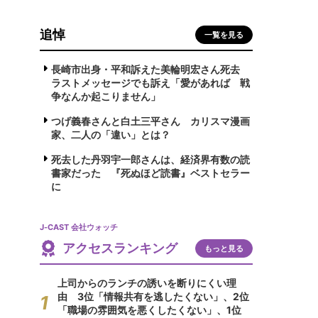
追悼
一覧を見る
長崎市出身・平和訴えた美輪明宏さん死去
ラストメッセージでも訴え「愛があれば 戦
争なんか起こりません」
つげ義春さんと白土三平さん カリスマ漫画
家、二人の「違い」とは？
死去した丹羽宇一郎さんは、経済界有数の読
書家だった 『死ぬほど読書』ベストセラー
に
J-CAST 会社ウォッチ
アクセスランキング
もっと見る
上司からのランチの誘いを断りにくい理
由 3位「情報共有を逃したくない」、2位
「職場の雰囲気を悪くしたくない」、1位