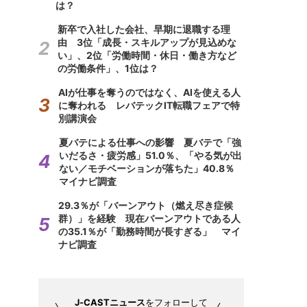
は？
新卒で入社した会社、早期に退職する理
由 3位「成長・スキルアップが見込めな
い」、2位「労働時間・休日・働き方など
の労働条件」、1位は？
AIが仕事を奪うのではなく、AIを使える人
に奪われる レバテックIT転職フェアで特
別講演会
夏バテによる仕事への影響 夏バテで「強
いだるさ・疲労感」51.0％、「やる気が出
ない／モチベーションが落ちた」40.8％
マイナビ調査
29.3％が「バーンアウト（燃え尽き症候
群）」を経験 現在バーンアウトである人
の35.1％が「勤務時間が長すぎる」 マイ
ナビ調査
J-CASTニュース
をフォローして